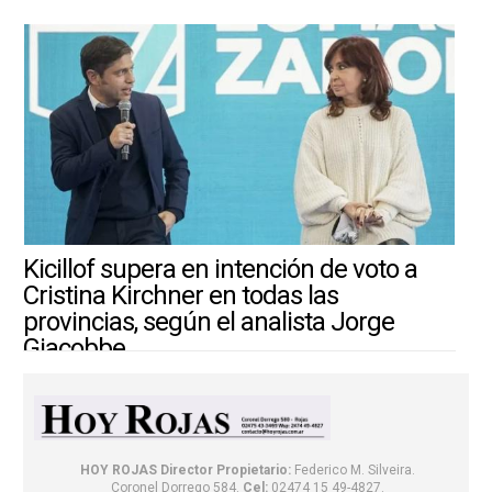
Kicillof supera en intención de voto a
Cristina Kirchner en todas las
provincias, según el analista Jorge
Giacobbe
4/8/2026 ||
ARGENTINA-MUNDO
HOY ROJAS
Director Propietario:
Federico M. Silveira.
Coronel Dorrego 584.
Cel:
02474 15 49-4827.