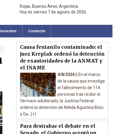
Rojas, Buenos Aires, Argentina.
Hoy es viernes 7 de agosto de 2026.
cimientos
Contacto
Causa fentanilo contaminado: el
juez Kreplak ordenó la detención
a
de exautoridades de la ANMAT y
el INAME
4/8/2026 ||
En el marco
de la causa que investiga
el fallecimiento de 114
personas tras recibir el
fármaco adulterado, la Justicia Federal
ordenó la detención de Nélida Agustina Bisio
y Ga...(+)
Para destrabar el debate en el
Senado, el Gobierno aceptó un