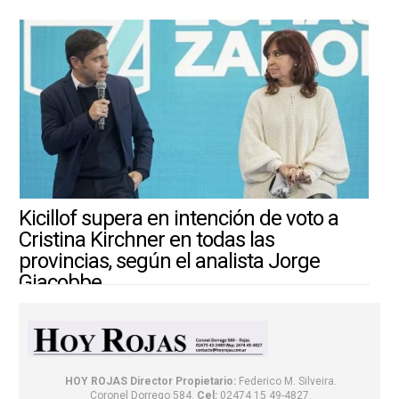
Kicillof supera en intención de voto a
Cristina Kirchner en todas las
provincias, según el analista Jorge
Giacobbe
4/8/2026 ||
ARGENTINA-MUNDO
HOY ROJAS
Director Propietario:
Federico M. Silveira.
Coronel Dorrego 584.
Cel:
02474 15 49-4827.