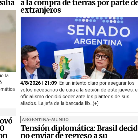
silia
a la compra de tierras por parte d
extranjeros
ue la
ó
4/8/2026 | 21:09
En un intento claro por asegurar los
omática
votos necesarios de cara a la sesión de este jueves, e
oficialismo decidió ceder ante los planteos de sus
aliados. La jefa de la bancada lib...(+)
novó
ARGENTINA-MUNDO
00
Tensión diplomática: Brasil decid
ron
no enviar de regreso a su