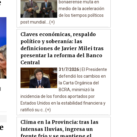
e
bonaerense muta en
medio de la aceleración
de los tiempos políticos
post mundial....(+)
Claves económicas, respaldo
político y soberanía: las
definiciones de Javier Milei tras
presentar la reforma del Banco
Central
31/7/2026 |
El Presidente
defendió los cambios en
la Carta Orgánica del
l
BCRA, minimizó la
incidencia de los fondos aportados por
Estados Unidos en la estabilidad financiera y
ratificó su c...(+)
Clima en la Provincia: tras las
e
intensas lluvias, ingresa un
frente frío y se mantiene el