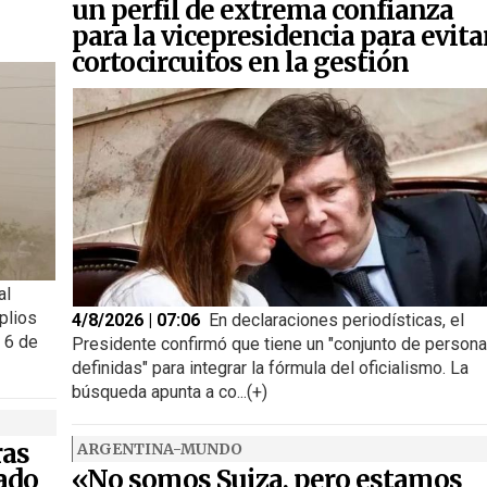
un perfil de extrema confianza
para la vicepresidencia para evita
cortocircuitos en la gestión
al
plios
4/8/2026 | 07:06
En declaraciones periodísticas, el
s 6 de
Presidente confirmó que tiene un "conjunto de person
definidas" para integrar la fórmula del oficialismo. La
búsqueda apunta a co...(+)
ras
ARGENTINA-MUNDO
ado
«No somos Suiza, pero estamos