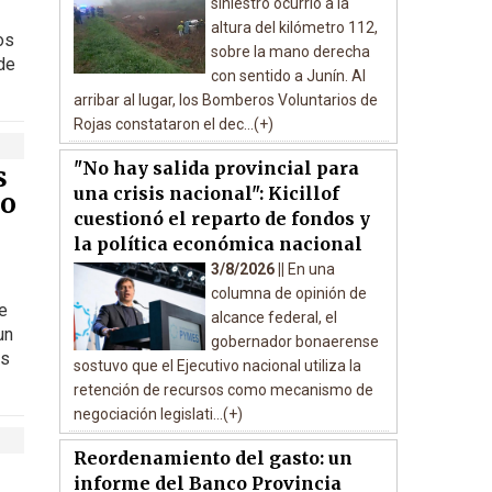
siniestro ocurrió a la
altura del kilómetro 112,
os
sobre la mano derecha
de
con sentido a Junín. Al
arribar al lugar, los Bomberos Voluntarios de
Rojas constataron el dec...(+)
"No hay salida provincial para
s
una crisis nacional": Kicillof
do
cuestionó el reparto de fondos y
la política económica nacional
3/8/2026 ||
En una
columna de opinión de
e
alcance federal, el
un
gobernador bonaerense
as
sostuvo que el Ejecutivo nacional utiliza la
retención de recursos como mecanismo de
negociación legislati...(+)
Reordenamiento del gasto: un
informe del Banco Provincia