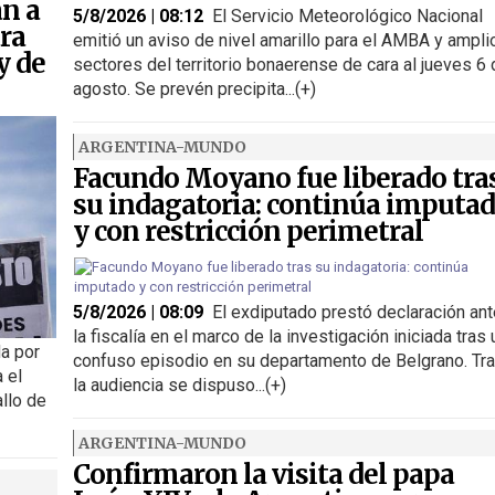
an a
5/8/2026 | 08:12
El Servicio Meteorológico Nacional
ra
emitió un aviso de nivel amarillo para el AMBA y ampli
y de
sectores del territorio bonaerense de cara al jueves 6 
agosto. Se prevén precipita...(+)
ARGENTINA-MUNDO
Facundo Moyano fue liberado tra
su indagatoria: continúa imputa
y con restricción perimetral
5/8/2026 | 08:09
El exdiputado prestó declaración ant
la fiscalía en el marco de la investigación iniciada tras 
a por
confuso episodio en su departamento de Belgrano. Tr
 el
la audiencia se dispuso...(+)
allo de
ARGENTINA-MUNDO
Confirmaron la visita del papa