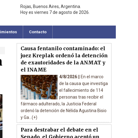
Rojas, Buenos Aires, Argentina.
Hoy es viernes 7 de agosto de 2026.
cimientos
Contacto
Causa fentanilo contaminado: el
juez Kreplak ordenó la detención
a
de exautoridades de la ANMAT y
el INAME
4/8/2026 ||
En el marco
de la causa que investiga
el fallecimiento de 114
personas tras recibir el
fármaco adulterado, la Justicia Federal
ordenó la detención de Nélida Agustina Bisio
y Ga...(+)
Para destrabar el debate en el
Senado, el Gobierno aceptó un