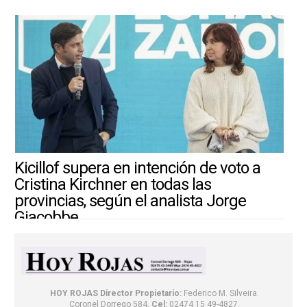
Kicillof supera en intención de voto a
Cristina Kirchner en todas las
provincias, según el analista Jorge
Giacobbe
4/8/2026 ||
ARGENTINA-MUNDO
HOY ROJAS
Director Propietario:
Federico M. Silveira.
Coronel Dorrego 584.
Cel:
02474 15 49-4827.