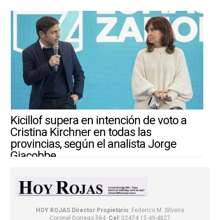
Kicillof supera en intención de voto a
Cristina Kirchner en todas las
provincias, según el analista Jorge
Giacobbe
4/8/2026 ||
ARGENTINA-MUNDO
HOY ROJAS
Director Propietario:
Federico M. Silveira.
Coronel Dorrego 584.
Cel:
02474 15 49-4827.