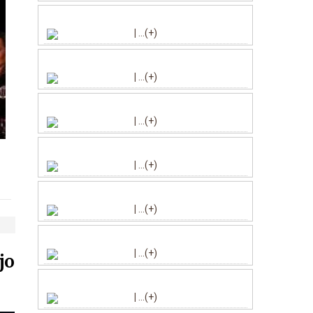
|
...(+)
|
...(+)
|
...(+)
|
...(+)
|
...(+)
|
...(+)
jo
|
...(+)