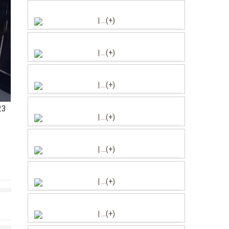
|
...(+)
|
...(+)
|
...(+)
23
|
...(+)
|
...(+)
|
...(+)
|
...(+)