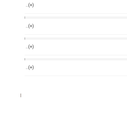
...(+)
...(+)
...(+)
...(+)
|