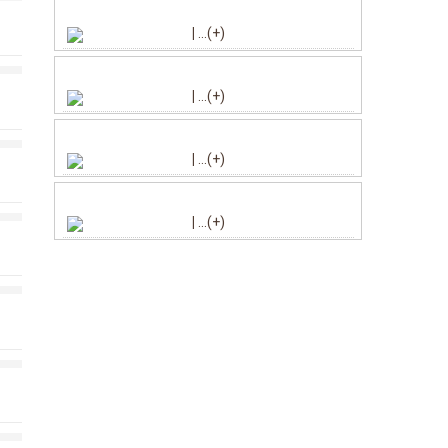
|
...(+)
|
...(+)
|
...(+)
|
...(+)