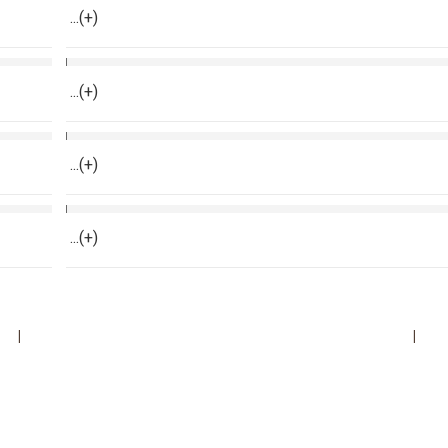
...(+)
...(+)
...(+)
...(+)
|
|