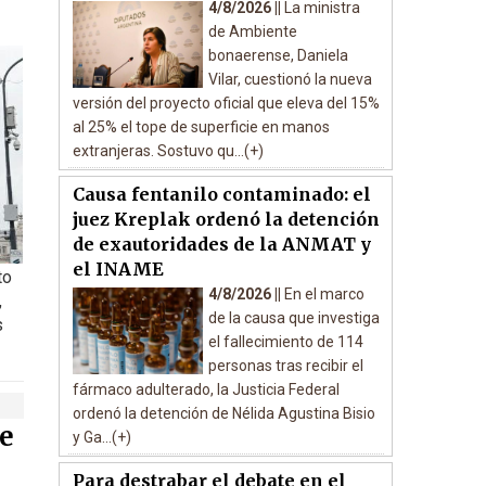
4/8/2026 ||
La ministra
de Ambiente
bonaerense, Daniela
Vilar, cuestionó la nueva
versión del proyecto oficial que eleva del 15%
al 25% el tope de superficie en manos
extranjeras. Sostuvo qu...(+)
Causa fentanilo contaminado: el
juez Kreplak ordenó la detención
de exautoridades de la ANMAT y
el INAME
to
4/8/2026 ||
En el marco
,
de la causa que investiga
s
el fallecimiento de 114
personas tras recibir el
fármaco adulterado, la Justicia Federal
ordenó la detención de Nélida Agustina Bisio
e
y Ga...(+)
Para destrabar el debate en el