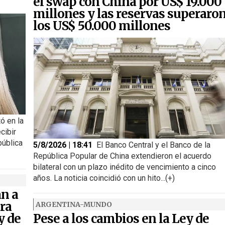
el swap con China por US$ 19.000
millones y las reservas superaro
los US$ 50.000 millones
ó en la
cibir
pública
5/8/2026 | 18:41
El Banco Central y el Banco de la
República Popular de China extendieron el acuerdo
bilateral con un plazo inédito de vencimiento a cinco
años. La noticia coincidió con un hito...(+)
an a
ra
ARGENTINA-MUNDO
y de
Pese a los cambios en la Ley de