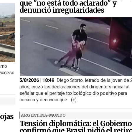
que "no está todo aclarado" y
denunció irregularidades
ramo
 acceso
5/8/2026 | 18:49
Diego Storto, letrado de la joven de 
años, cruzó las declaraciones del dirigente sindical al
señalar que el peritaje toxicológico dio positivo para
cocaína y denunció que ...(+)
ojas
ARGENTINA-MUNDO
Tensión diplomática: el Gobierno
confirmó que Brasil pidió el retir