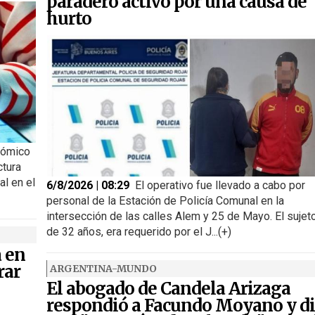
paradero activo por una causa de
hurto
nómico
ctura
al en el
6/8/2026 | 08:29
El operativo fue llevado a cabo por
personal de la Estación de Policía Comunal en la
intersección de las calles Alem y 25 de Mayo. El sujeto
de 32 años, era requerido por el J...(+)
a en
rar
ARGENTINA-MUNDO
El abogado de Candela Arizaga
respondió a Facundo Moyano y di