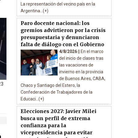
La representación del vecino país en la
Argentina...(+)
Paro docente nacional: los
gremios advirtieron por la crisis
presupuestaria y denunciaron
falta de diálogo con el Gobierno
4/8/2026 ||
En el marco
del inicio de clases tras
las vacaciones de
invierno en la provincia
de Buenos Aires, CABA,
23
Chaco y Santiago del Estero, la
Confederación de Trabajadores de la
Educaci...(+)
Elecciones 2027: Javier Milei
busca un perfil de extrema
confianza para la
vicepresidencia para evitar
o