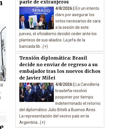
a
parte de extranjeros
4/8/2026 ||
En un intento
claro por asegurar los
votos necesarios de cara
a la sesión de este
jueves, el oficialismo decidió ceder ante los
planteos de sus aliados. La jefa de la
bancada lib...(+)
Tensión diplomática: Brasil
decide no enviar de regreso a su
embajador tras los nuevos dichos
de Javier Milei
to
4/8/2026 ||
La Cancillería
,
brasileña resolvió
s
posponer por tiempo
indeterminado el retorno
del diplomático Julio Bitelli a Buenos Aires.
La representación del vecino país en la
Argentina...(+)
e