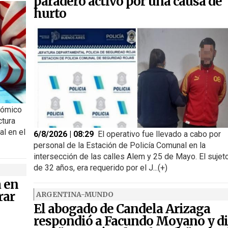
paradero activo por una causa de
hurto
nómico
ctura
al en el
6/8/2026 | 08:29
El operativo fue llevado a cabo por
personal de la Estación de Policía Comunal en la
intersección de las calles Alem y 25 de Mayo. El sujeto
de 32 años, era requerido por el J...(+)
a en
rar
ARGENTINA-MUNDO
El abogado de Candela Arizaga
respondió a Facundo Moyano y di