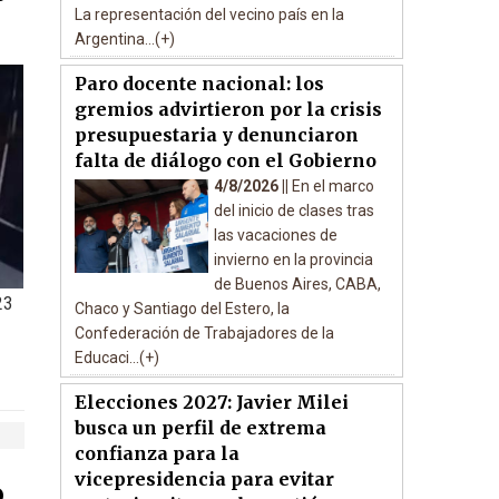
La representación del vecino país en la
Argentina...(+)
Paro docente nacional: los
gremios advirtieron por la crisis
presupuestaria y denunciaron
falta de diálogo con el Gobierno
4/8/2026 ||
En el marco
del inicio de clases tras
las vacaciones de
invierno en la provincia
de Buenos Aires, CABA,
23
Chaco y Santiago del Estero, la
Confederación de Trabajadores de la
Educaci...(+)
Elecciones 2027: Javier Milei
busca un perfil de extrema
confianza para la
vicepresidencia para evitar
o