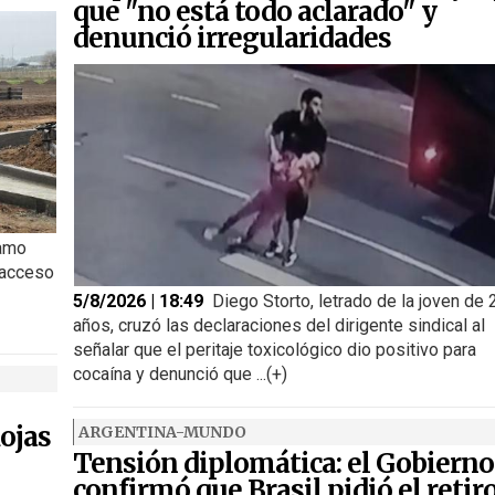
que "no está todo aclarado" y
denunció irregularidades
ramo
 acceso
5/8/2026 | 18:49
Diego Storto, letrado de la joven de 
años, cruzó las declaraciones del dirigente sindical al
señalar que el peritaje toxicológico dio positivo para
cocaína y denunció que ...(+)
ojas
ARGENTINA-MUNDO
Tensión diplomática: el Gobierno
confirmó que Brasil pidió el retir