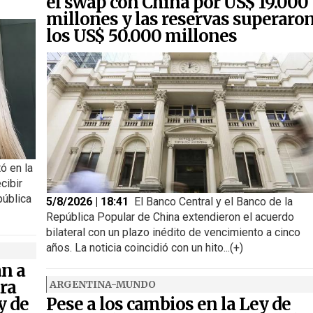
el swap con China por US$ 19.000
millones y las reservas superaro
los US$ 50.000 millones
ó en la
cibir
pública
5/8/2026 | 18:41
El Banco Central y el Banco de la
República Popular de China extendieron el acuerdo
bilateral con un plazo inédito de vencimiento a cinco
años. La noticia coincidió con un hito...(+)
an a
ra
ARGENTINA-MUNDO
y de
Pese a los cambios en la Ley de