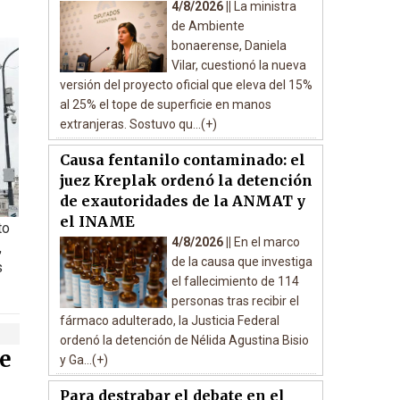
4/8/2026 ||
La ministra
de Ambiente
bonaerense, Daniela
Vilar, cuestionó la nueva
versión del proyecto oficial que eleva del 15%
al 25% el tope de superficie en manos
extranjeras. Sostuvo qu...(+)
Causa fentanilo contaminado: el
juez Kreplak ordenó la detención
de exautoridades de la ANMAT y
el INAME
to
4/8/2026 ||
En el marco
,
de la causa que investiga
s
el fallecimiento de 114
personas tras recibir el
fármaco adulterado, la Justicia Federal
ordenó la detención de Nélida Agustina Bisio
e
y Ga...(+)
Para destrabar el debate en el