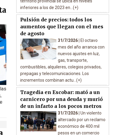
territorio provincial se ubica en niveles
inferiores a los de 2023 en...(+)
ta
Pulsión de precios: todos los
aumentos que llegan con el mes
de agosto
31/7/2026 |
El octavo
mes del año arranca con
nuevos ajustes en luz,
gas, transporte,
combustibles, alquileres, colegios privados,
prepagas y telecomunicaciones. Los
incrementos combinan actu...(+)
 las
Tragedia en Escobar: mató a un
,
carnicero por una deuda y murió
de
de un infarto a los pocos metros
31/7/2026 |
Un violento
altercado por un reclamo
económico de 400 mil
a
pesos en un comercio