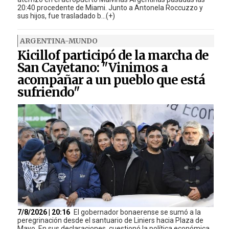
20:40 procedente de Miami. Junto a Antonela Roccuzzo y
sus hijos, fue trasladado b...(+)
ARGENTINA-MUNDO
Kicillof participó de la marcha de
San Cayetano: "Vinimos a
acompañar a un pueblo que está
sufriendo"
7/8/2026 | 20:16
El gobernador bonaerense se sumó a la
peregrinación desde el santuario de Liniers hacia Plaza de
Mayo. En sus declaraciones, cuestionó la política económica