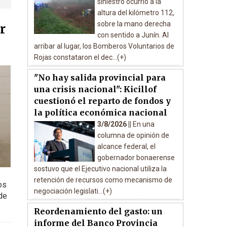
siniestro ocurrió a la
altura del kilómetro 112,
sobre la mano derecha
r
con sentido a Junín. Al
arribar al lugar, los Bomberos Voluntarios de
Rojas constataron el dec...(+)
"No hay salida provincial para
una crisis nacional": Kicillof
cuestionó el reparto de fondos y
la política económica nacional
3/8/2026 ||
En una
columna de opinión de
alcance federal, el
gobernador bonaerense
sostuvo que el Ejecutivo nacional utiliza la
retención de recursos como mecanismo de
os
negociación legislati...(+)
de
Reordenamiento del gasto: un
informe del Banco Provincia