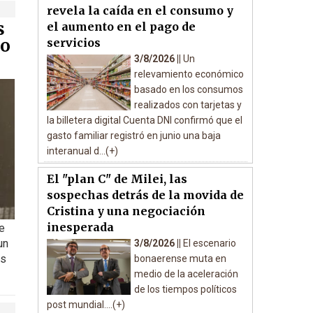
revela la caída en el consumo y
s
el aumento en el pago de
do
servicios
3/8/2026 ||
Un
relevamiento económico
basado en los consumos
realizados con tarjetas y
la billetera digital Cuenta DNI confirmó que el
gasto familiar registró en junio una baja
interanual d...(+)
El "plan C" de Milei, las
sospechas detrás de la movida de
Cristina y una negociación
inesperada
e
un
3/8/2026 ||
El escenario
as
bonaerense muta en
medio de la aceleración
de los tiempos políticos
post mundial....(+)