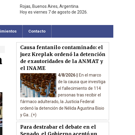
Rojas, Buenos Aires, Argentina.
Hoy es viernes 7 de agosto de 2026.
cimientos
Contacto
Causa fentanilo contaminado: el
juez Kreplak ordenó la detención
a
de exautoridades de la ANMAT y
el INAME
4/8/2026 ||
En el marco
de la causa que investiga
el fallecimiento de 114
personas tras recibir el
fármaco adulterado, la Justicia Federal
ordenó la detención de Nélida Agustina Bisio
y Ga...(+)
Para destrabar el debate en el
Senado, el Gobierno aceptó un