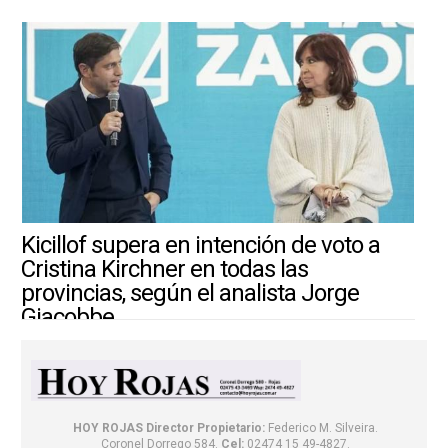
Kicillof supera en intención de voto a
Cristina Kirchner en todas las
provincias, según el analista Jorge
Giacobbe
4/8/2026 ||
ARGENTINA-MUNDO
HOY ROJAS
Director Propietario:
Federico M. Silveira.
Coronel Dorrego 584.
Cel:
02474 15 49-4827.