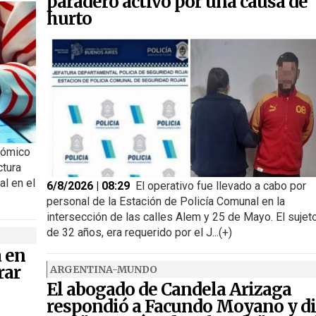
paradero activo por una causa de
hurto
nómico
ctura
al en el
6/8/2026 | 08:29
El operativo fue llevado a cabo por
personal de la Estación de Policía Comunal en la
intersección de las calles Alem y 25 de Mayo. El sujeto
de 32 años, era requerido por el J...(+)
a en
rar
ARGENTINA-MUNDO
El abogado de Candela Arizaga
respondió a Facundo Moyano y di