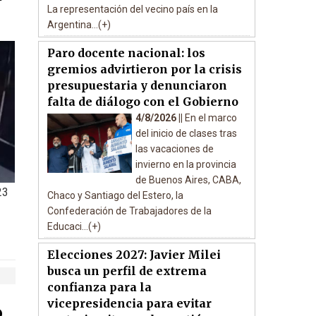
La representación del vecino país en la
Argentina...(+)
Paro docente nacional: los
gremios advirtieron por la crisis
presupuestaria y denunciaron
falta de diálogo con el Gobierno
4/8/2026 ||
En el marco
del inicio de clases tras
las vacaciones de
invierno en la provincia
de Buenos Aires, CABA,
23
Chaco y Santiago del Estero, la
Confederación de Trabajadores de la
Educaci...(+)
Elecciones 2027: Javier Milei
busca un perfil de extrema
confianza para la
vicepresidencia para evitar
o