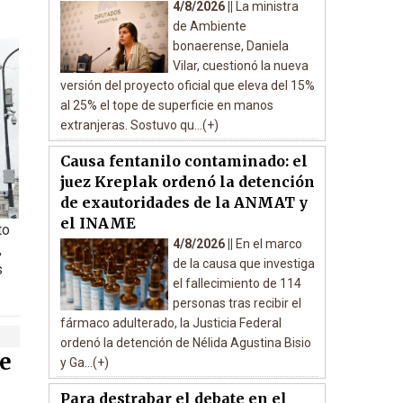
4/8/2026 ||
La ministra
de Ambiente
bonaerense, Daniela
Vilar, cuestionó la nueva
versión del proyecto oficial que eleva del 15%
al 25% el tope de superficie en manos
extranjeras. Sostuvo qu...(+)
Causa fentanilo contaminado: el
juez Kreplak ordenó la detención
de exautoridades de la ANMAT y
el INAME
to
4/8/2026 ||
En el marco
,
de la causa que investiga
s
el fallecimiento de 114
personas tras recibir el
fármaco adulterado, la Justicia Federal
ordenó la detención de Nélida Agustina Bisio
e
y Ga...(+)
Para destrabar el debate en el