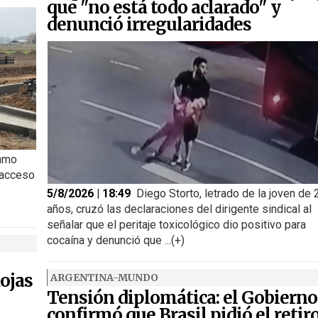
que "no está todo aclarado" y
denunció irregularidades
ramo
 acceso
5/8/2026 | 18:49
Diego Storto, letrado de la joven de 
años, cruzó las declaraciones del dirigente sindical al
señalar que el peritaje toxicológico dio positivo para
cocaína y denunció que ...(+)
ojas
ARGENTINA-MUNDO
Tensión diplomática: el Gobierno
confirmó que Brasil pidió el retir