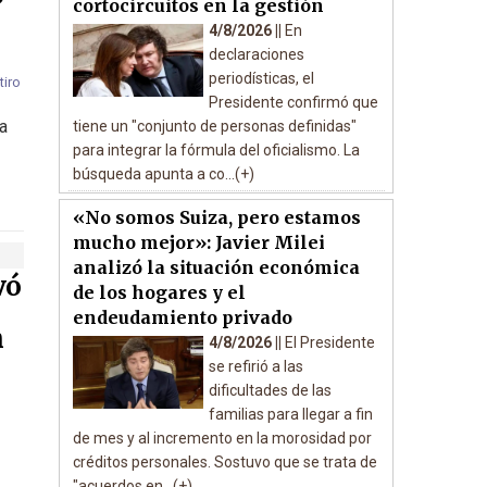
cortocircuitos en la gestión
4/8/2026 ||
En
declaraciones
periodísticas, el
Presidente confirmó que
la
tiene un "conjunto de personas definidas"
para integrar la fórmula del oficialismo. La
búsqueda apunta a co...(+)
«No somos Suiza, pero estamos
mucho mejor»: Javier Milei
analizó la situación económica
vó
de los hogares y el
endeudamiento privado
n
4/8/2026 ||
El Presidente
se refirió a las
dificultades de las
familias para llegar a fin
de mes y al incremento en la morosidad por
créditos personales. Sostuvo que se trata de
"acuerdos en...(+)