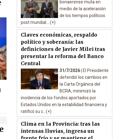
e
bonaerense muta en
medio de la aceleración
de los tiempos políticos
post mundial....(+)
Claves económicas, respaldo
político y soberanía: las
definiciones de Javier Milei tras
presentar la reforma del Banco
Central
31/7/2026 |
El Presidente
defendió los cambios en
la Carta Orgánica del
l
BCRA, minimizó la
incidencia de los fondos aportados por
Estados Unidos en la estabilidad financiera y
ratificó su c...(+)
Clima en la Provincia: tras las
e
intensas lluvias, ingresa un
frente frío y se mantiene el