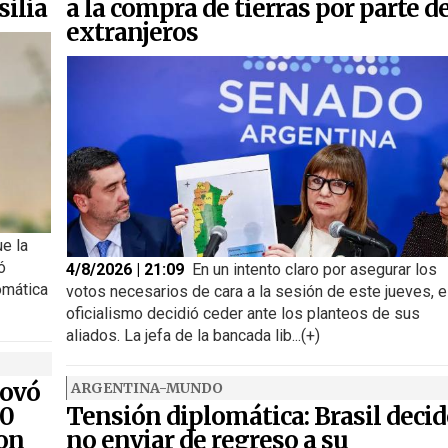
silia
a la compra de tierras por parte d
extranjeros
ue la
ó
4/8/2026 | 21:09
En un intento claro por asegurar los
omática
votos necesarios de cara a la sesión de este jueves, e
oficialismo decidió ceder ante los planteos de sus
aliados. La jefa de la bancada lib...(+)
novó
ARGENTINA-MUNDO
00
Tensión diplomática: Brasil decid
ron
no enviar de regreso a su