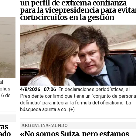
un perfil de extrema confianza
para la vicepresidencia para evita
cortocircuitos en la gestión
al
plios
4/8/2026 | 07:06
En declaraciones periodísticas, el
s 6 de
Presidente confirmó que tiene un "conjunto de person
definidas" para integrar la fórmula del oficialismo. La
búsqueda apunta a co...(+)
ras
ARGENTINA-MUNDO
ado
«No somos Suiza, pero estamos