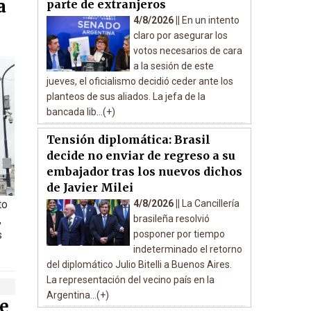
a
parte de extranjeros
4/8/2026 ||
En un intento
claro por asegurar los
votos necesarios de cara
a la sesión de este
jueves, el oficialismo decidió ceder ante los
planteos de sus aliados. La jefa de la
bancada lib...(+)
Tensión diplomática: Brasil
decide no enviar de regreso a su
embajador tras los nuevos dichos
de Javier Milei
to
4/8/2026 ||
La Cancillería
,
brasileña resolvió
s
posponer por tiempo
indeterminado el retorno
del diplomático Julio Bitelli a Buenos Aires.
La representación del vecino país en la
Argentina...(+)
e