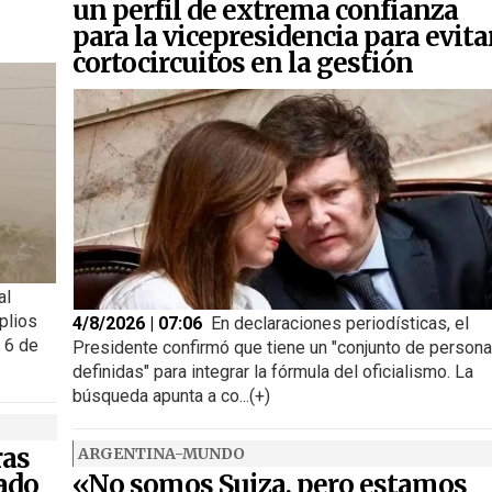
un perfil de extrema confianza
para la vicepresidencia para evita
cortocircuitos en la gestión
al
plios
4/8/2026 | 07:06
En declaraciones periodísticas, el
s 6 de
Presidente confirmó que tiene un "conjunto de person
definidas" para integrar la fórmula del oficialismo. La
búsqueda apunta a co...(+)
ras
ARGENTINA-MUNDO
ado
«No somos Suiza, pero estamos