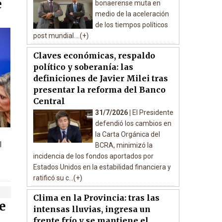
e
bonaerense muta en
medio de la aceleración
de los tiempos políticos
post mundial....(+)
Claves económicas, respaldo
político y soberanía: las
definiciones de Javier Milei tras
presentar la reforma del Banco
Central
31/7/2026 |
El Presidente
defendió los cambios en
la Carta Orgánica del
l
BCRA, minimizó la
incidencia de los fondos aportados por
Estados Unidos en la estabilidad financiera y
ratificó su c...(+)
Clima en la Provincia: tras las
e
intensas lluvias, ingresa un
frente frío y se mantiene el