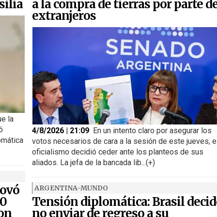
silia
a la compra de tierras por parte d
extranjeros
ue la
ó
4/8/2026 | 21:09
En un intento claro por asegurar los
omática
votos necesarios de cara a la sesión de este jueves, e
oficialismo decidió ceder ante los planteos de sus
aliados. La jefa de la bancada lib...(+)
novó
ARGENTINA-MUNDO
00
Tensión diplomática: Brasil decid
ron
no enviar de regreso a su