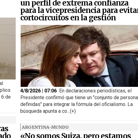
un perfil de extrema confianza
para la vicepresidencia para evita
cortocircuitos en la gestión
al
plios
4/8/2026 | 07:06
En declaraciones periodísticas, el
s 6 de
Presidente confirmó que tiene un "conjunto de person
definidas" para integrar la fórmula del oficialismo. La
búsqueda apunta a co...(+)
ras
ARGENTINA-MUNDO
ado
«No somos Suiza, pero estamos