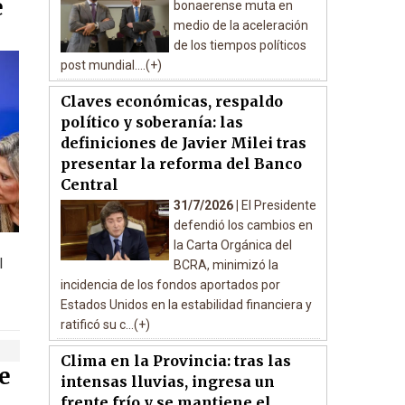
e
bonaerense muta en
medio de la aceleración
de los tiempos políticos
post mundial....(+)
Claves económicas, respaldo
político y soberanía: las
definiciones de Javier Milei tras
presentar la reforma del Banco
Central
31/7/2026 |
El Presidente
defendió los cambios en
la Carta Orgánica del
l
BCRA, minimizó la
incidencia de los fondos aportados por
Estados Unidos en la estabilidad financiera y
ratificó su c...(+)
Clima en la Provincia: tras las
e
intensas lluvias, ingresa un
frente frío y se mantiene el