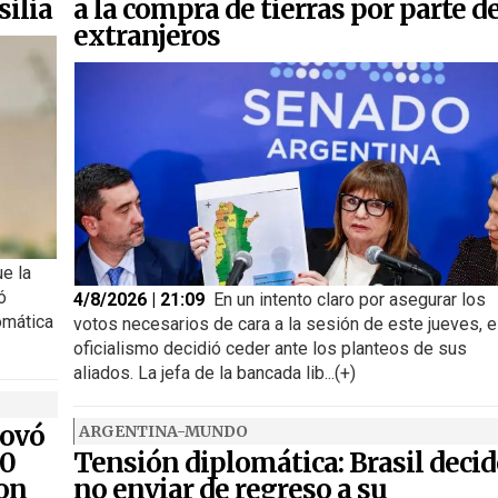
silia
a la compra de tierras por parte d
extranjeros
ue la
ó
4/8/2026 | 21:09
En un intento claro por asegurar los
omática
votos necesarios de cara a la sesión de este jueves, e
oficialismo decidió ceder ante los planteos de sus
aliados. La jefa de la bancada lib...(+)
novó
ARGENTINA-MUNDO
00
Tensión diplomática: Brasil decid
ron
no enviar de regreso a su