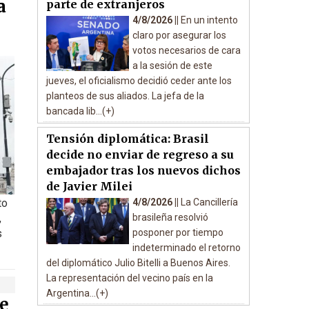
a
parte de extranjeros
4/8/2026 ||
En un intento
claro por asegurar los
votos necesarios de cara
a la sesión de este
jueves, el oficialismo decidió ceder ante los
planteos de sus aliados. La jefa de la
bancada lib...(+)
Tensión diplomática: Brasil
decide no enviar de regreso a su
embajador tras los nuevos dichos
de Javier Milei
to
4/8/2026 ||
La Cancillería
,
brasileña resolvió
s
posponer por tiempo
indeterminado el retorno
del diplomático Julio Bitelli a Buenos Aires.
La representación del vecino país en la
Argentina...(+)
e