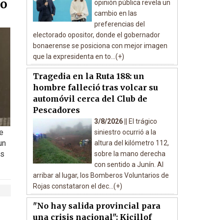
do
opinión pública revela un
cambio en las
preferencias del
electorado opositor, donde el gobernador
bonaerense se posiciona con mejor imagen
que la expresidenta en to...(+)
Tragedia en la Ruta 188: un
hombre falleció tras volcar su
automóvil cerca del Club de
Pescadores
3/8/2026 ||
El trágico
e
siniestro ocurrió a la
un
altura del kilómetro 112,
as
sobre la mano derecha
con sentido a Junín. Al
arribar al lugar, los Bomberos Voluntarios de
Rojas constataron el dec...(+)
"No hay salida provincial para
una crisis nacional": Kicillof