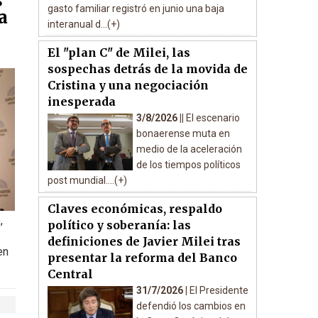
s
gasto familiar registró en junio una baja
a
interanual d...(+)
El "plan C" de Milei, las
sospechas detrás de la movida de
Cristina y una negociación
inesperada
3/8/2026 ||
El escenario
bonaerense muta en
medio de la aceleración
de los tiempos políticos
post mundial....(+)
Claves económicas, respaldo
,
político y soberanía: las
definiciones de Javier Milei tras
en
presentar la reforma del Banco
Central
31/7/2026 |
El Presidente
defendió los cambios en