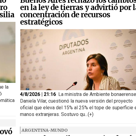
no
Buenos Aires rechazó los cambio
iro
en la ley de tierras y advirtió por l
silia
concentración de recursos
estratégicos
ue la
ó
4/8/2026 | 21:16
La ministra de Ambiente bonaerense
omática
Daniela Vilar, cuestionó la nueva versión del proyecto
oficial que eleva del 15% al 25% el tope de superficie 
manos extranjeras. Sostuvo qu...(+)
novó
ARGENTINA-MUNDO