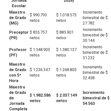
Jornada
2026)
Escolar
Maestro
Incremento
$ 990.793
$ 1.018.575
de Grado
bimestral de $
netos
netos
(MG)
27.782
Incremento
Preceptor
$ 855.757
$ 885.901
bimestral de $
(PR)
netos
netos
30.144
Incremento
Profesor
$ 1.348.905
$ 1.380.137
bimestral de $
(PF)
netos
netos
31.232
Maestro
Incremento
de Grado
$ 1.236.347
$ 1.268.805
bimestral de $
con 5ª
netos
netos
32.458
Hora
Maestro
de Grado
Incremento
$ 1.982.586
$ 2.037.149
de
bimestral de $
netos
netos
Jornada
54.563
Completa