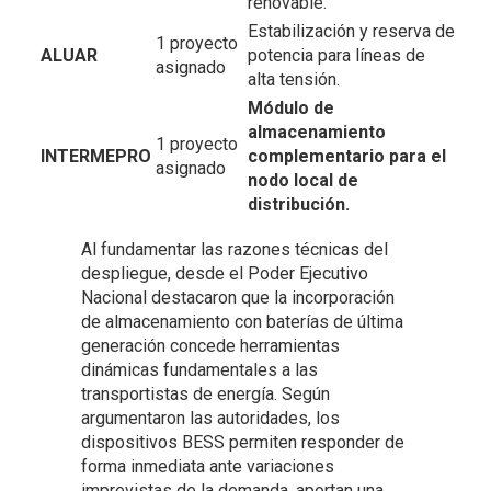
renovable.
Estabilización y reserva de
1 proyecto
ALUAR
potencia para líneas de
asignado
alta tensión.
Módulo de
almacenamiento
1 proyecto
INTERMEPRO
complementario para el
asignado
nodo local de
distribución.
Al fundamentar las razones técnicas del
despliegue, desde el Poder Ejecutivo
Nacional destacaron que la incorporación
de almacenamiento con baterías de última
generación concede herramientas
dinámicas fundamentales a las
transportistas de energía. Según
argumentaron las autoridades, los
dispositivos BESS permiten responder de
forma inmediata ante variaciones
imprevistas de la demanda, aportan una