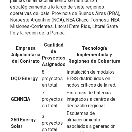
plantas de almacenamiento se distribuirán
estratégicamente a lo largo de siete regiones
operativas del país: Provincia de Buenos Aires (PBA),
Noroeste Argentino (NOA), NEA Chaco-Formosa, NEA
Misiones-Corrientes, Litoral Entre Ríos, Litoral Santa
Fe y la región de la Pampa.
Cantidad
Empresa
Tecnología
de
Adjudicataria
Implementada y
Proyectos
del Contrato
Regiones de Cobertura
Asignados
8
Instalación de módulos
DQD Energy
proyectos
BESS distribuidos en
en total
nodos críticos de la red.
7
Sistemas de baterías
GENNEIA
proyectos
integrados a centros de
en total
despacho regional.
Esquemas de
3
360 Energy
almacenamiento
proyectos
Solar
asociados a generación
en total