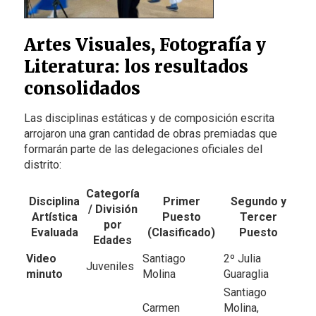
Artes Visuales, Fotografía y
Literatura: los resultados
consolidados
Las disciplinas estáticas y de composición escrita
arrojaron una gran cantidad de obras premiadas que
formarán parte de las delegaciones oficiales del
distrito:
Categoría
Disciplina
Primer
Segundo y
/ División
Artística
Puesto
Tercer
por
Evaluada
(Clasificado)
Puesto
Edades
Video
Santiago
2º Julia
Juveniles
minuto
Molina
Guaraglia
Santiago
Carmen
Molina,