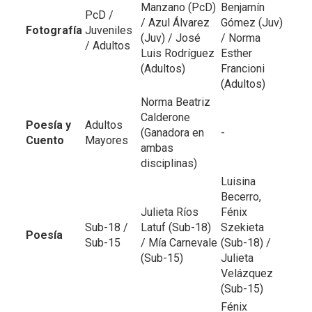
Manzano (PcD)
Benjamín
PcD /
/ Azul Álvarez
Gómez (Juv)
Fotografía
Juveniles
(Juv) / José
/ Norma
/ Adultos
Luis Rodríguez
Esther
(Adultos)
Francioni
(Adultos)
Norma Beatriz
Calderone
Poesía y
Adultos
(Ganadora en
-
Cuento
Mayores
ambas
disciplinas)
Luisina
Becerro,
Julieta Ríos
Fénix
Sub-18 /
Latuf (Sub-18)
Szekieta
Poesía
Sub-15
/ Mía Carnevale
(Sub-18) /
(Sub-15)
Julieta
Velázquez
(Sub-15)
Fénix