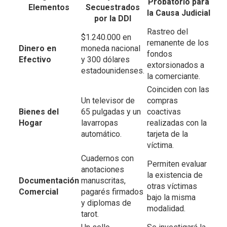
Probatorio para
Elementos
Secuestrados
la Causa Judicial
por la DDI
Rastreo del
$1.240.000 en
remanente de los
Dinero en
moneda nacional
fondos
Efectivo
y 300 dólares
extorsionados a
estadounidenses.
la comerciante.
Coinciden con las
Un televisor de
compras
Bienes del
65 pulgadas y un
coactivas
Hogar
lavarropas
realizadas con la
automático.
tarjeta de la
víctima.
Cuadernos con
Permiten evaluar
anotaciones
la existencia de
Documentación
manuscritas,
otras víctimas
Comercial
pagarés firmados
bajo la misma
y diplomas de
modalidad.
tarot.