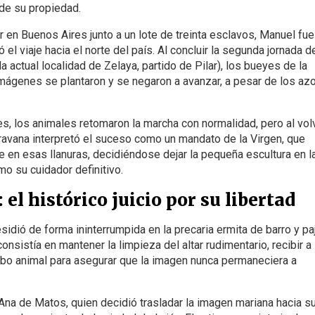
 de su propiedad.
 en Buenos Aires junto a un lote de treinta esclavos, Manuel fue
 el viaje hacia el norte del país. Al concluir la segunda jornada d
la actual localidad de Zelaya, partido de Pilar), los bueyes de la
imágenes se plantaron y se negaron a avanzar, a pesar de los az
es, los animales retomaron la marcha con normalidad, pero al vol
ravana interpretó el suceso como un mandato de la Virgen, que
 en esas llanuras, decidiéndose dejar la pequeña escultura en l
o su cuidador definitivo.
el histórico juicio por su libertad
idió de forma ininterrumpida en la precaria ermita de barro y pa
 consistía en mantener la limpieza del altar rudimentario, recibir a
sebo animal para asegurar que la imagen nunca permaneciera a
Ana de Matos, quien decidió trasladar la imagen mariana hacia s