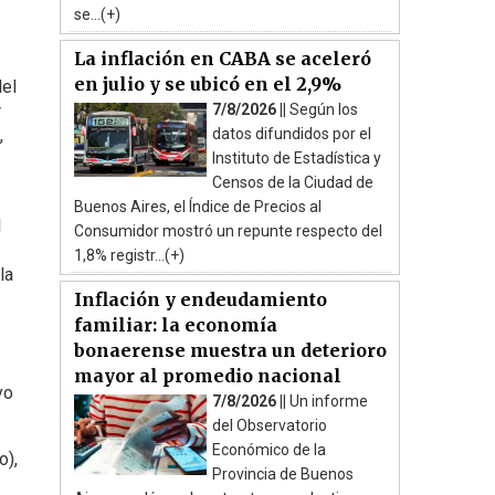
se...(+)
La inflación en CABA se aceleró
en julio y se ubicó en el 2,9%
del
r
7/8/2026 ||
Según los
,
datos difundidos por el
Instituto de Estadística y
Censos de la Ciudad de
Buenos Aires, el Índice de Precios al
l
Consumidor mostró un repunte respecto del
1,8% registr...(+)
la
Inflación y endeudamiento
familiar: la economía
bonaerense muestra un deterioro
mayor al promedio nacional
yo
7/8/2026 ||
Un informe
del Observatorio
Económico de la
o),
Provincia de Buenos