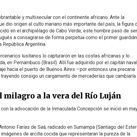
ebrantable y multisecular con el continente africano. Ante la
e dio origen al culto mariano más importante del país, la figura 
acido en el archipiélago de Cabo Verde, este hombre pasó de se
rtugués a consagrarse de forma perpetua como el primer guardián
a República Argentina.
enarios lusitanos lo capturaron en las costas africanas y lo
, en Pernambuco (Brasil). Allí fue adquirido por el capitán nava
aje hacia el puerto de Buenos Aires —por entonces una precaria
— trayendo consigo un cargamento de mercaderías que cambiaría 
 milagro a la vera del Río Luján
 con la advocación de la Inmaculada Concepción se inició en ma
 Antonio Farías de Saá, radicado en Sumampa (Santiago del Ester
 imágenes de arcilla cocida que representaran la pureza de la