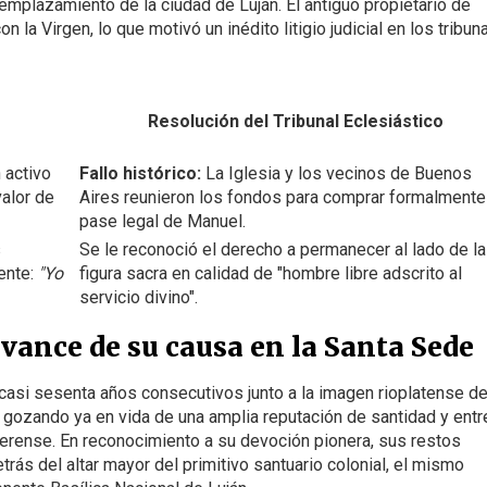
l emplazamiento de la ciudad de Luján. El antiguo propietario de
 la Virgen, lo que motivó un inédito litigio judicial en los tribun
Resolución del Tribunal Eclesiástico
 activo
Fallo histórico:
La Iglesia y los vecinos de Buenos
valor de
Aires reunieron los fondos para comprar formalmente
pase legal de Manuel.
s
Se le reconoció el derecho a permanecer al lado de la
ente:
"Yo
figura sacra en calidad de "hombre libre adscrito al
servicio divino".
avance de su causa en la Santa Sede
 casi sesenta años consecutivos junto a la imagen rioplatense d
, gozando ya en vida de una amplia reputación de santidad y ent
erense. En reconocimiento a su devoción pionera, sus restos
rás del altar mayor del primitivo santuario colonial, el mismo