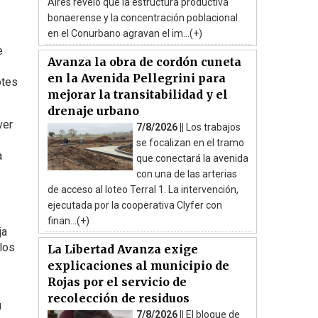
Aires reveló que la estructura productiva
bonaerense y la concentración poblacional
en el Conurbano agravan el im...(+)
e
Avanza la obra de cordón cuneta
en la Avenida Pellegrini para
otes
mejorar la transitabilidad y el
drenaje urbano
ver
7/8/2026 ||
Los trabajos
se focalizan en el tramo
a
que conectará la avenida
con una de las arterias
de acceso al loteo Terral 1. La intervención,
ejecutada por la cooperativa Clyfer con
finan...(+)
ja
 los
La Libertad Avanza exige
explicaciones al municipio de
Rojas por el servicio de
recolección de residuos
u
7/8/2026 ||
El bloque de