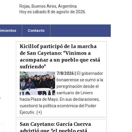
Rojas, Buenos Aires, Argentina.
Hoy es sábado 8 de agosto de 2026.
cimientos
Contacto
Kicillof participó de la marcha
de San Cayetano: "Vinimos a
acompañar a un pueblo que está
sufriendo"
7/8/2026 ||
El gobernador
bonaerense se sumó a la
peregrinación desde el
santuario de Liniers
o
hacia Plaza de Mayo. En sus declaraciones,
cuestionó la política económica del Poder
Ejecutiv...(+)
San Cayetano: García Cuerva
advirtió que "el pueblo está