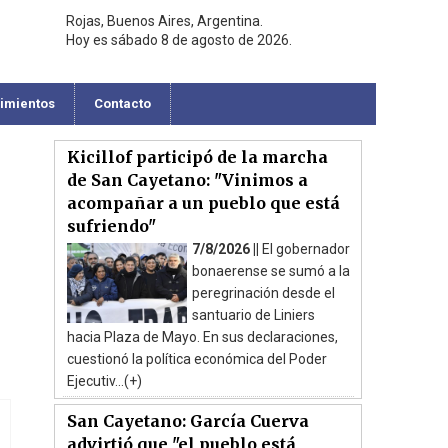
Rojas, Buenos Aires, Argentina.
Hoy es sábado 8 de agosto de 2026.
cimientos
Contacto
Kicillof participó de la marcha
de San Cayetano: "Vinimos a
acompañar a un pueblo que está
sufriendo"
7/8/2026 ||
El gobernador
bonaerense se sumó a la
peregrinación desde el
santuario de Liniers
hacia Plaza de Mayo. En sus declaraciones,
cuestionó la política económica del Poder
Ejecutiv...(+)
San Cayetano: García Cuerva
advirtió que "el pueblo está