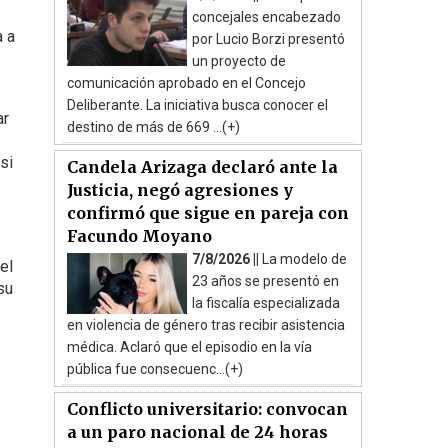
concejales encabezado
a a
por Lucio Borzi presentó
un proyecto de
comunicación aprobado en el Concejo
Deliberante. La iniciativa busca conocer el
ar
destino de más de 669 ...(+)
si
Candela Arizaga declaró ante la
Justicia, negó agresiones y
confirmó que sigue en pareja con
Facundo Moyano
7/8/2026 ||
La modelo de
el
23 años se presentó en
su
la fiscalía especializada
en violencia de género tras recibir asistencia
médica. Aclaró que el episodio en la vía
pública fue consecuenc...(+)
Conflicto universitario: convocan
a un paro nacional de 24 horas