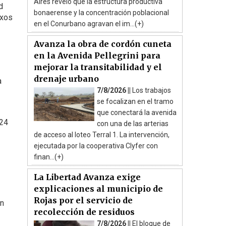
Aires reveló que la estructura productiva
d
bonaerense y la concentración poblacional
exos
en el Conurbano agravan el im...(+)
Avanza la obra de cordón cuneta
en la Avenida Pellegrini para
mejorar la transitabilidad y el
drenaje urbano
a
7/8/2026 ||
Los trabajos
se focalizan en el tramo
que conectará la avenida
024
con una de las arterias
de acceso al loteo Terral 1. La intervención,
ejecutada por la cooperativa Clyfer con
finan...(+)
La Libertad Avanza exige
explicaciones al municipio de
Rojas por el servicio de
en
recolección de residuos
7/8/2026 ||
El bloque de