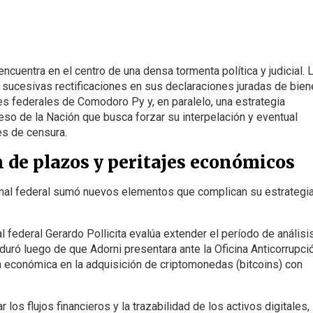
encuentra en el centro de una densa tormenta política y judicial. 
 sucesivas rectificaciones en sus declaraciones juradas de bie
es federales de Comodoro Py y, en paralelo, una estrategia
so de la Nación que busca forzar su interpelación y eventual
s de censura.
n de plazos y peritajes económicos
penal federal sumó nuevos elementos que complican su estrategi
al federal Gerardo Pollicita evalúa extender el período de análisi
aduró luego de que Adorni presentara ante la Oficina Anticorrupci
ón económica en la adquisición de criptomonedas (bitcoins) con
los flujos financieros y la trazabilidad de los activos digitales, 