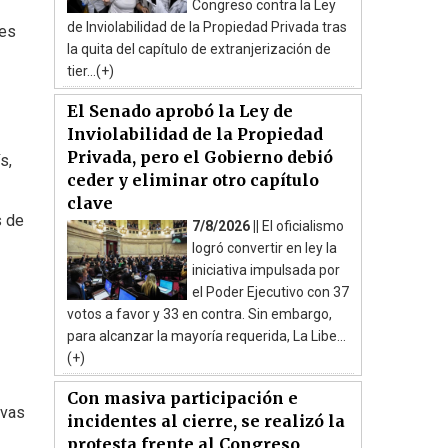
Congreso contra la Ley
de Inviolabilidad de la Propiedad Privada tras
les
la quita del capítulo de extranjerización de
tier...(+)
El Senado aprobó la Ley de
Inviolabilidad de la Propiedad
Privada, pero el Gobierno debió
s,
ceder y eliminar otro capítulo
clave
s de
7/8/2026 ||
El oficialismo
logró convertir en ley la
iniciativa impulsada por
el Poder Ejecutivo con 37
votos a favor y 33 en contra. Sin embargo,
para alcanzar la mayoría requerida, La Libe...
(+)
Con masiva participación e
ivas
incidentes al cierre, se realizó la
protesta frente al Congreso