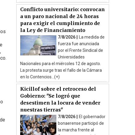
Conflicto universitario: convocan
a un paro nacional de 24 horas
para exigir el cumplimiento de
la Ley de Financiamiento
los
7/8/2026 ||
La medida de
fuerza fue anunciada
de
por el Frente Sindical de
,
Universidades
ico.
Nacionales para el miércoles 12 de agosto.
La protesta surge tras el fallo de la Cámara
en lo Contencios...(+)
Kicillof sobre el retroceso del
Gobierno: "Se logró que
no
desestimen la locura de vender
nuestras tierras"
7/8/2026 ||
El gobernador
 de
bonaerense participó de
la marcha frente al