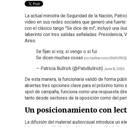
La actual ministra de Seguridad de la Nación, Patrici
video en sus redes sociales que generó una fuerte r
con el clásico tango "Se dice de mí", incluyó una ilus
laberinto con tres salidas señaladas: Presidencia,
Aires.
Se fijan si voy, si vengo o si fui
Se dicen muchas cosas
pic.twitter.com/3hiRSf87j
— Patricia Bullrich (@PatoBullrich)
June 8, 2026
De esta manera, la funcionaria validó de forma públ
abiertas tres opciones clave para el próximo turno e
spot de campaña, funciona como una respuesta direct
tanto desde sectores de la oposición como del per
Un posicionamiento con lectu
La difusión del material audiovisual introduce un el