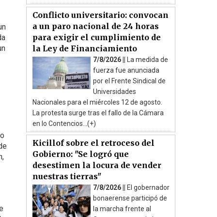
Conflicto universitario: convocan
a un paro nacional de 24 horas
un
para exigir el cumplimiento de
da
un
la Ley de Financiamiento
7/8/2026 ||
La medida de
fuerza fue anunciada
por el Frente Sindical de
Universidades
Nacionales para el miércoles 12 de agosto.
La protesta surge tras el fallo de la Cámara
en lo Contencios...(+)
do
Kicillof sobre el retroceso del
 de
Gobierno: "Se logró que
n,
desestimen la locura de vender
nuestras tierras"
7/8/2026 ||
El gobernador
bonaerense participó de
ue
la marcha frente al