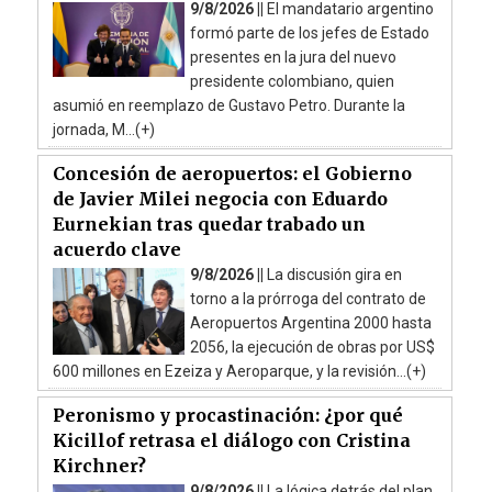
9/8/2026 ||
El mandatario argentino
formó parte de los jefes de Estado
presentes en la jura del nuevo
presidente colombiano, quien
asumió en reemplazo de Gustavo Petro. Durante la
jornada, M...(+)
Concesión de aeropuertos: el Gobierno
de Javier Milei negocia con Eduardo
Eurnekian tras quedar trabado un
acuerdo clave
9/8/2026 ||
La discusión gira en
torno a la prórroga del contrato de
Aeropuertos Argentina 2000 hasta
2056, la ejecución de obras por US$
600 millones en Ezeiza y Aeroparque, y la revisión...(+)
Peronismo y procastinación: ¿por qué
Kicillof retrasa el diálogo con Cristina
Kirchner?
9/8/2026 ||
La lógica detrás del plan