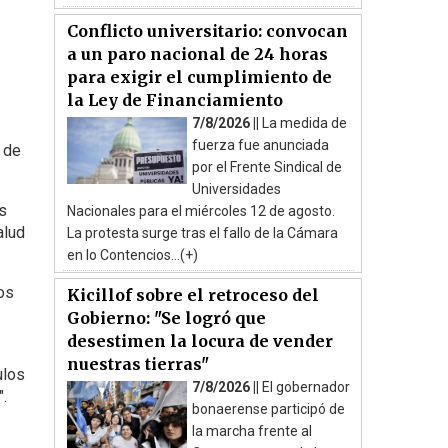
Conflicto universitario: convocan
a un paro nacional de 24 horas
para exigir el cumplimiento de
la Ley de Financiamiento
7/8/2026 ||
La medida de
fuerza fue anunciada
a de
por el Frente Sindical de
Universidades
s
Nacionales para el miércoles 12 de agosto.
alud
La protesta surge tras el fallo de la Cámara
en lo Contencios...(+)
os
Kicillof sobre el retroceso del
Gobierno: "Se logró que
desestimen la locura de vender
nuestras tierras"
ulos
7/8/2026 ||
El gobernador
.
bonaerense participó de
la marcha frente al