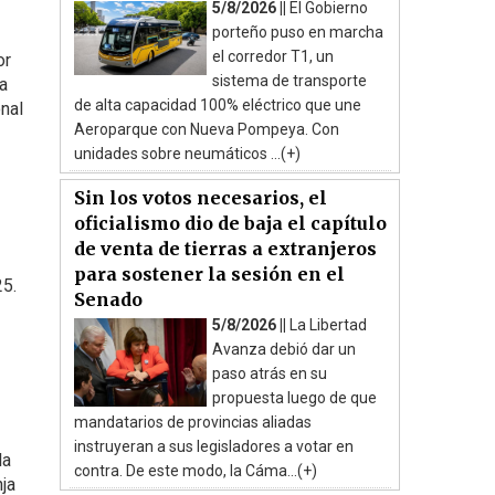
5/8/2026 ||
El Gobierno
porteño puso en marcha
el corredor T1, un
or
sistema de transporte
a
de alta capacidad 100% eléctrico que une
onal
Aeroparque con Nueva Pompeya. Con
unidades sobre neumáticos ...(+)
Sin los votos necesarios, el
oficialismo dio de baja el capítulo
de venta de tierras a extranjeros
para sostener la sesión en el
25.
Senado
5/8/2026 ||
La Libertad
Avanza debió dar un
paso atrás en su
propuesta luego de que
mandatarios de provincias aliadas
instruyeran a sus legisladores a votar en
la
contra. De este modo, la Cáma...(+)
nja