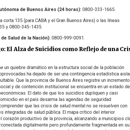
Autónoma de Buenos Aires (24 horas):
0800-333-1665.
a corta 135 (para CABA y el Gran Buenos Aires) o las líneas
135 y 0800-345-1435.
 de Salud de la Nación):
0800-999-0091.
: El Alza de Suicidios como Reflejo de una Cri
e un quiebre dramático en la estructura social de la población
toprovocadas ha dejado de ser una contingencia estadística aisl
ultable. Que la provincia de Buenos Aires registre un incremento
cial y de contención institucional se encuentra en un estado de
económicas. El dato de que los suicidios dupliquen y casi
r homicidio en el país desarma las agendas de seguridad
a comprender que las crisis de salud mental no se resuelven con
s integradas de salud pública. El mapa crítico del interior
l corazón productivo de la provincia, alcanzando a municipios cl
perconectada digitalmente pero profundamente fragmentada en su