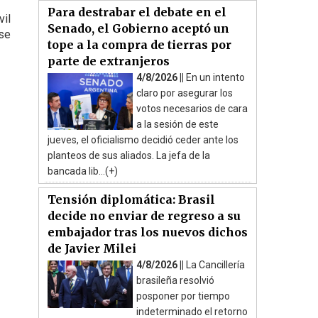
Para destrabar el debate en el
vil
Senado, el Gobierno aceptó un
 se
tope a la compra de tierras por
parte de extranjeros
4/8/2026 ||
En un intento
claro por asegurar los
votos necesarios de cara
a la sesión de este
jueves, el oficialismo decidió ceder ante los
planteos de sus aliados. La jefa de la
bancada lib...(+)
Tensión diplomática: Brasil
decide no enviar de regreso a su
embajador tras los nuevos dichos
de Javier Milei
4/8/2026 ||
La Cancillería
brasileña resolvió
posponer por tiempo
indeterminado el retorno