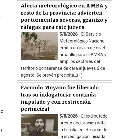
Alerta meteorológico en AMBA y
resto de la provincia: advierten
n
por tormentas severas, granizo y
ráfagas para este jueves
5/8/2026 ||
El Servicio
Meteorológico Nacional
emitió un aviso de nivel
amarillo para el AMBA y
amplios sectores del
territorio bonaerense de cara al jueves 6 de
agosto. Se prevén precipita...(+)
Facundo Moyano fue liberado
tras su indagatoria: continúa
imputado y con restricción
perimetral
ad
5/8/2026 ||
El exdiputado
prestó declaración ante
n
la fiscalía en el marco de
la investigación iniciada