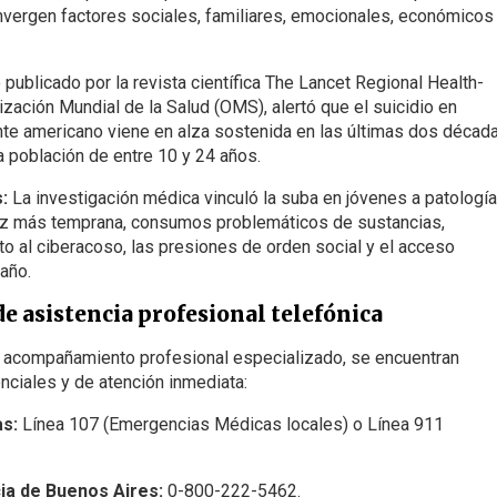
convergen factores sociales, familiares, emocionales, económicos
publicado por la revista científica The Lancet Regional Health-
zación Mundial de la Salud (OMS), alertó que el suicidio en
nte americano viene en alza sostenida en las últimas dos década
a población de entre 10 y 24 años.
:
La investigación médica vinculó la suba en jóvenes a patologí
ez más temprana, consumos problemáticos de sustancias,
nto al ciberacoso, las presiones de orden social y el acceso
daño.
de asistencia profesional telefónica
de acompañamiento profesional especializado, se encuentran
enciales y de atención inmediata:
s:
Línea 107 (Emergencias Médicas locales) o Línea 911
cia de Buenos Aires:
0-800-222-5462.