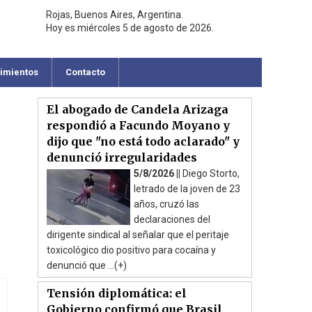
Rojas, Buenos Aires, Argentina.
Hoy es miércoles 5 de agosto de 2026.
cimientos
Contacto
El abogado de Candela Arizaga
respondió a Facundo Moyano y
dijo que "no está todo aclarado" y
denunció irregularidades
5/8/2026 ||
Diego Storto,
letrado de la joven de 23
años, cruzó las
declaraciones del
dirigente sindical al señalar que el peritaje
toxicológico dio positivo para cocaína y
denunció que ...(+)
Tensión diplomática: el
Gobierno confirmó que Brasil