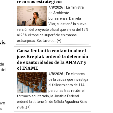
recursos estratégicos
4/8/2026 ||
La ministra
de Ambiente
bonaerense, Daniela
Vilar, cuestionó la nueva
versión del proyecto oficial que eleva del 15%
al 25% el tope de superficie en manos
extranjeras. Sostuvo qu...(+)
sis
Causa fentanilo contaminado: el
juez Kreplak ordenó la detención
de exautoridades de la ANMAT y
ada
el INAME
 del
4/8/2026 ||
En el marco
de la causa que investiga
el fallecimiento de 114
personas tras recibir el
fármaco adulterado, la Justicia Federal
ordenó la detención de Nélida Agustina Bisio
ave
y Ga...(+)
s