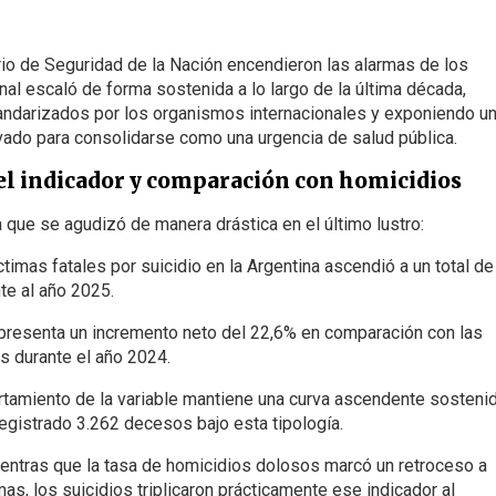
io de Seguridad de la Nación encendieron las alarmas de los
nal escaló de forma sostenida a lo largo de la última década,
andarizados por los organismos internacionales y exponiendo u
ivado para consolidarse como una urgencia de salud pública.
 del indicador y comparación con homicidios
za que se agudizó de manera drástica en el último lustro:
timas fatales por suicidio en la Argentina ascendió a un total de
te al año 2025.
epresenta un incremento neto del 22,6% en comparación con las
 durante el año 2024.
tamiento de la variable mantiene una curva ascendente sosteni
registrado 3.262 decesos bajo esta tipología.
ntras que la tasa de homicidios dolosos marcó un retroceso a
mas, los suicidios triplicaron prácticamente ese indicador al