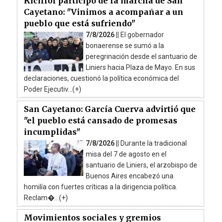
Kicillof participó de la marcha de San
Cayetano: "Vinimos a acompañar a un
pueblo que está sufriendo"
7/8/2026 ||
El gobernador
bonaerense se sumó a la
peregrinación desde el santuario de
Liniers hacia Plaza de Mayo. En sus
declaraciones, cuestionó la política económica del
Poder Ejecutiv...(+)
San Cayetano: García Cuerva advirtió que
"el pueblo está cansado de promesas
incumplidas"
7/8/2026 ||
Durante la tradicional
misa del 7 de agosto en el
santuario de Liniers, el arzobispo de
Buenos Aires encabezó una
homilía con fuertes críticas a la dirigencia política.
Reclam�...(+)
Movimientos sociales y gremios