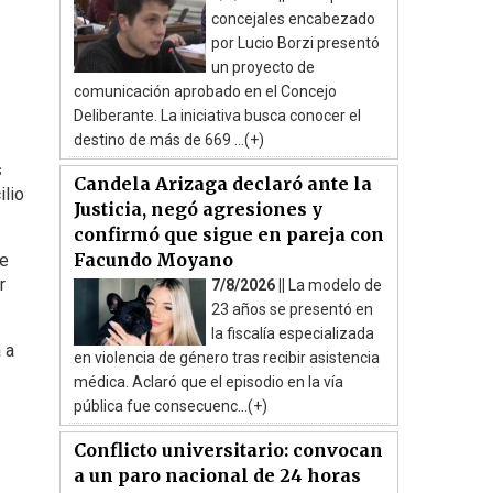
concejales encabezado
por Lucio Borzi presentó
un proyecto de
comunicación aprobado en el Concejo
Deliberante. La iniciativa busca conocer el
destino de más de 669 ...(+)
s
Candela Arizaga declaró ante la
ilio
Justicia, negó agresiones y
confirmó que sigue en pareja con
Facundo Moyano
de
r
7/8/2026 ||
La modelo de
23 años se presentó en
la fiscalía especializada
 a
en violencia de género tras recibir asistencia
médica. Aclaró que el episodio en la vía
pública fue consecuenc...(+)
Conflicto universitario: convocan
a un paro nacional de 24 horas