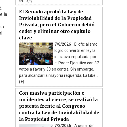
tier...(+)
d.
El Senado aprobó la Ley de
e la
Inviolabilidad de la Propiedad
Privada, pero el Gobierno debió
no
ceder y eliminar otro capítulo
al
clave
o
7/8/2026 ||
El oficialismo
logró convertir en ley la
iniciativa impulsada por
el Poder Ejecutivo con 37
votos a favor y 33 en contra. Sin embargo,
para alcanzar la mayoría requerida, La Libe...
(+)
Con masiva participación e
incidentes al cierre, se realizó la
protesta frente al Congreso
contra la Ley de Inviolabilidad de
la Propiedad Privada
7/8/2026 ||
A pesar del