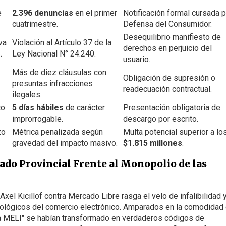
e
2.396 denuncias
en el primer
Notificación formal cursada p
cuatrimestre.
Defensa del Consumidor.
Desequilibrio manifiesto de
va
Violación al Artículo 37 de la
derechos en perjuicio del
.
Ley Nacional N° 24.240.
usuario.
Más de diez cláusulas con
Obligación de supresión o
presuntas infracciones
readecuación contractual.
ilegales.
co
5 días hábiles
de carácter
Presentación obligatoria de
improrrogable.
descargo por escrito.
zo
Métrica penalizada según
Multa potencial superior a lo
gravedad del impacto masivo.
$1.815 millones
.
Estado Provincial Frente al Monopolio de las
el Kicillof contra Mercado Libre rasga el velo de infalibilidad 
nológicos del comercio electrónico. Amparados en la comodidad 
ma MELI" se habían transformado en verdaderos códigos de