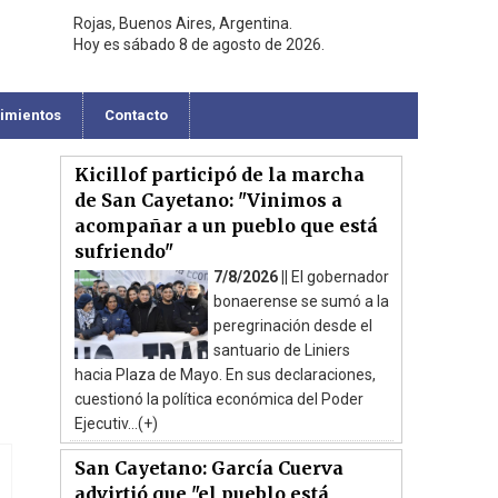
Rojas, Buenos Aires, Argentina.
Hoy es sábado 8 de agosto de 2026.
cimientos
Contacto
Kicillof participó de la marcha
de San Cayetano: "Vinimos a
acompañar a un pueblo que está
sufriendo"
7/8/2026 ||
El gobernador
bonaerense se sumó a la
peregrinación desde el
santuario de Liniers
hacia Plaza de Mayo. En sus declaraciones,
cuestionó la política económica del Poder
Ejecutiv...(+)
San Cayetano: García Cuerva
advirtió que "el pueblo está