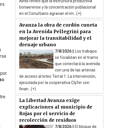
Aires reveló que la estructura productiva
les
bonaerense y la concentración poblacional
en el Conurbano agravan el im...(+)
Avanza la obra de cordón cuneta
en la Avenida Pellegrini para
mejorar la transitabilidad y el
drenaje urbano
e
7/8/2026 ||
Los trabajos
arse
se focalizan en el tramo
que conectará la avenida
con una de las arterias
 por
de acceso al loteo Terral 1. La intervención,
as
ejecutada por la cooperativa Clyfer con
finan...(+)
tre
La Libertad Avanza exige
explicaciones al municipio de
Rojas por el servicio de
recolección de residuos
n
7/8/2026 ||
El bloque de