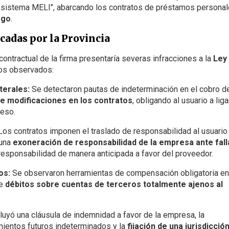
osistema MELI", abarcando los contratos de préstamos persona
ago
.
icadas por la Provincia
contractual de la firma presentaría severas infracciones a la
Ley
tos observados:
terales:
Se detectaron pautas de indeterminación en el cobro d
de modificaciones en los contratos
, obligando al usuario a lig
reso.
os contratos imponen el traslado de responsabilidad al usuario
 una
exoneración de responsabilidad de la empresa ante fall
responsabilidad de manera anticipada a favor del proveedor.
os:
Se observaron herramientas de compensación obligatoria en
de
débitos sobre cuentas de terceros totalmente ajenos al
luyó una cláusula de indemnidad a favor de la empresa, la
mientos futuros indeterminados y la
fijación de una jurisdicció