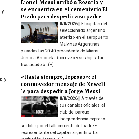
Lionel Messi arribó a Rosario y
se encuentra en el cementerio El
 y
Prado para despedir a su padre
8/8/2026 ||
El capitán del
seleccionado argentino
aterrizó en el aeropuerto
Malvinas Argentinas
pasadas las 20:40 procedente de Miami.
Junto a Antonela Roccuzzo y sus hijos, fue
trasladado b...(+)
«Hasta siempre, leproso»: el
so
y
conmovedor mensaje de Newell
´s para despedir a Jorge Messi
8/8/2026 ||
A través de
sus canales oficiales, el
club del parque
Independencia expresó
su dolor por el fallecimiento del padre y
representante del capitán argentino. La