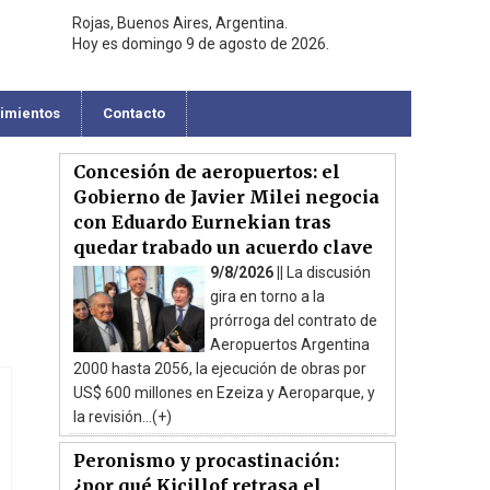
Rojas, Buenos Aires, Argentina.
Hoy es domingo 9 de agosto de 2026.
cimientos
Contacto
Concesión de aeropuertos: el
Gobierno de Javier Milei negocia
con Eduardo Eurnekian tras
quedar trabado un acuerdo clave
9/8/2026 ||
La discusión
gira en torno a la
prórroga del contrato de
Aeropuertos Argentina
2000 hasta 2056, la ejecución de obras por
US$ 600 millones en Ezeiza y Aeroparque, y
la revisión...(+)
Peronismo y procastinación:
¿por qué Kicillof retrasa el