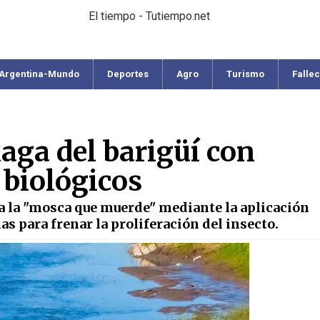
El tiempo - Tutiempo.net
Argentina-Mundo
Deportes
Agro
Turismo
Falle
aga del barigüí con
 biológicos
ra la "mosca que muerde" mediante la aplicación
nas para frenar la proliferación del insecto.