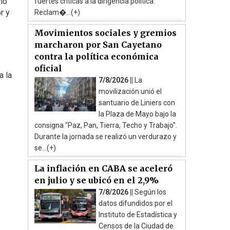
eno
fuertes críticas a la dirigencia política.
r y
Reclam�...(+)
Movimientos sociales y gremios
marcharon por San Cayetano
contra la política económica
oficial
a la
7/8/2026 ||
La
movilización unió el
santuario de Liniers con
la Plaza de Mayo bajo la
consigna "Paz, Pan, Tierra, Techo y Trabajo".
Durante la jornada se realizó un verdurazo y
se...(+)
La inflación en CABA se aceleró
en julio y se ubicó en el 2,9%
7/8/2026 ||
Según los
datos difundidos por el
Instituto de Estadística y
Censos de la Ciudad de