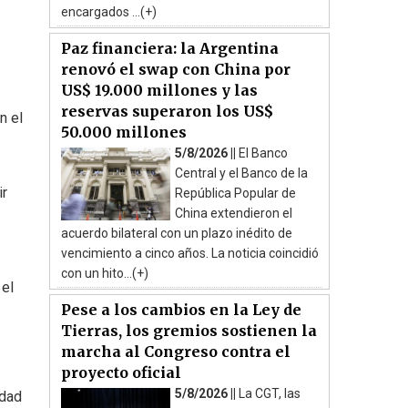
encargados ...(+)
Paz financiera: la Argentina
renovó el swap con China por
US$ 19.000 millones y las
reservas superaron los US$
n el
50.000 millones
5/8/2026 ||
El Banco
Central y el Banco de la
ir
República Popular de
China extendieron el
acuerdo bilateral con un plazo inédito de
vencimiento a cinco años. La noticia coincidió
con un hito...(+)
 el
Pese a los cambios en la Ley de
Tierras, los gremios sostienen la
marcha al Congreso contra el
proyecto oficial
5/8/2026 ||
La CGT, las
idad