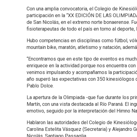
Con una amplia convocatoria, el Colegio de Kinesió
participación en la “XX EDICIÓN DE LAS OLIMPIAD
de San Nicolás, en el extremo norte bonaerense. Fue
fisioterapeutas de todo el país en torno al deporte, 
Hubo competencias en disciplinas como fútbol, vóley
mountain bike, maratón, atletismo y natación, adem
“Encontrarnos que en este tipo de eventos es mucho
enriquece en la actividad porque nos encuentra con
venimos impulsando y acompañamos la participació
año superó las expectativas con 350 kinesiólogos d
Pablo Dolce.
La apertura de la Olimpiada -que fue durante los pr
Martín, con una vista destacada al Río Paraná. El i
emotivo, seguido por la interpretación del Himno Nac
Hablaron las autoridades del Colegio de Kinesiólog
Carolina Estelita Vásquez (Secretaria) y Alejandro 
Nicolás, Santiago Passaglia.