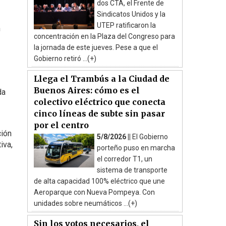
dos CTA, el Frente de
Sindicatos Unidos y la
UTEP ratificaron la
n
concentración en la Plaza del Congreso para
la jornada de este jueves. Pese a que el
Gobierno retiró ...(+)
Llega el Trambús a la Ciudad de
Buenos Aires: cómo es el
da
colectivo eléctrico que conecta
cinco líneas de subte sin pasar
por el centro
ción
5/8/2026 ||
El Gobierno
iva,
porteño puso en marcha
el corredor T1, un
sistema de transporte
de alta capacidad 100% eléctrico que une
Aeroparque con Nueva Pompeya. Con
unidades sobre neumáticos ...(+)
Sin los votos necesarios, el