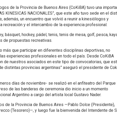
logos de la Provincia de Buenos Aires (CoKiBA) tuvo una importa
AS KINESICAS NACIONALES”, que este año tuvo sede en el dist
, además, un encuentro que volvió a reunir a kinesiólogos y
la recreación y el intercambio de la experiencia profesional.
, básquet, hockey, pádel, tenis, tenis de mesa, golf, pesca, kay
ás de propuestas recreativas.
 más que participar en diferentes disciplinas deportivas, no
 las experiencias profesionales en todo el país. Desde CoKiBA
n de nuestros asociados en este tipo de convocatorias, que es
e distintas provincias argentinas” aseguró el presidente de Cok
imeros días de noviembre- se realizó en el anfiteatro del Parque
ngreso de las banderas de ceremonia dio inicio a un momento
ional Argentino a cargo del artista local Gustavo Nader.
os de la Provincia de Buenos Aires —Pablo Dolce (Presidente),
Grecco (Tesorero)—, y luego fue la bienvenida del Intendente de 