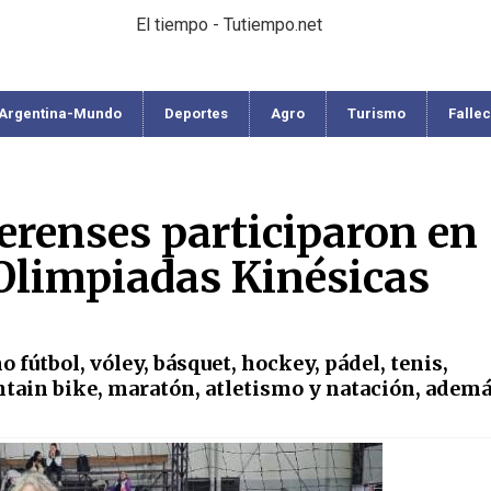
El tiempo - Tutiempo.net
Argentina-Mundo
Deportes
Agro
Turismo
Falle
renses participaron en
 Olimpiadas Kinésicas
fútbol, vóley, básquet, hockey, pádel, tenis,
ntain bike, maratón, atletismo y natación, adem