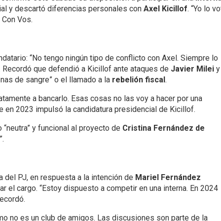
ial y descartó diferencias personales con
Axel Kicillof
. “Yo lo vo
o Con Vos.
datario: “No tengo ningún tipo de conflicto con Axel. Siempre lo
”. Recordó que defendió a Kicillof ante ataques de
Javier Milei
y
enas de sangre” o el llamado a la
rebelión fiscal
.
atamente a bancarlo. Esas cosas no las voy a hacer por una
e en 2023 impulsó la candidatura presidencial de Kicillof.
 “neutra” y funcional al proyecto de
Cristina Fernández de
”.
ia del PJ, en respuesta a la intención de
Mariel Fernández
r el cargo. “Estoy dispuesto a competir en una interna. En 2024
recordó.
smo no es un club de amigos. Las discusiones son parte de la