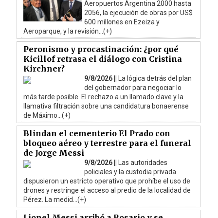
Aeropuertos Argentina 2000 hasta
2056, la ejecución de obras por US$
600 millones en Ezeiza y
Aeroparque, y la revisión...(+)
Peronismo y procastinación: ¿por qué
Kicillof retrasa el diálogo con Cristina
Kirchner?
9/8/2026 ||
La lógica detrás del plan
del gobernador para negociar lo
más tarde posible. El rechazo a un llamado clave y la
llamativa filtración sobre una candidatura bonaerense
de Máximo...(+)
Blindan el cementerio El Prado con
bloqueo aéreo y terrestre para el funeral
de Jorge Messi
9/8/2026 ||
Las autoridades
policiales y la custodia privada
dispusieron un estricto operativo que prohíbe el uso de
drones y restringe el acceso al predio de la localidad de
Pérez. La medid...(+)
Lionel Messi arribó a Rosario y se