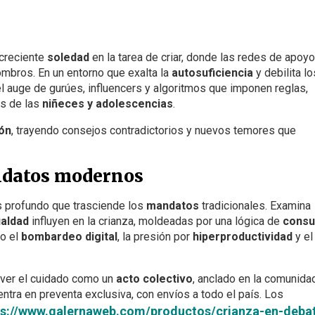
 creciente
soledad
en la tarea de criar, donde las redes de apoy
mbros. En un entorno que exalta la
autosuficiencia
y debilita lo
el auge de gurúes, influencers y algoritmos que imponen reglas,
as de las
niñeces y adolescencias
.
ón
, trayendo consejos contradictorios y nuevos temores que
andatos modernos
sis profundo que trasciende los
mandatos
tradicionales. Examina
aldad
influyen en la crianza, moldeadas por una lógica de
cons
mo el
bombardeo digital
, la presión por
hiperproductividad
y el
e ver el cuidado como un
acto colectivo
, anclado en la comunidad
entra en preventa exclusiva, con envíos a todo el país. Los
ps://www.galernaweb.com/productos/crianza-en-deba