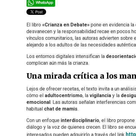
El libro
«Crianza en Debate»
pone en evidencia la
desvanecen y la responsabilidad recae en pocos ho
vínculos comunitarios, las autoras advierten sobre 
alejando a los adultos de las necesidades auténtic
Los entornos digitales intensifican la
desorientaci
complican aún más la crianza.
Una mirada crítica a los m
Lejos de ofrecer recetas, el texto invita a un análi
cómo el
adultocentrismo
, la
vigilancia
y la
desigu
emocional
. Las autoras señalan interferencias co
habitual
chat de mamis
.
Con un enfoque
interdisciplinario
, el libro propon
diálogo y la voz de quienes crecen. El libro se encu
htt
interesados pueden adquirirlo a través del link