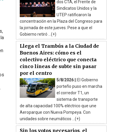
dos CTA, el Frente de
Sindicatos Unidos y la
UTEP ratificaron la
concentración en la Plaza del Congreso para
la jornada de este jueves. Pese a que el
s,
Gobierno retiró ...(+)
la
Llega el Trambús a la Ciudad de
en
Buenos Aires: cómo es el
colectivo eléctrico que conecta
cinco líneas de subte sin pasar
por el centro
os
5/8/2026 ||
El Gobierno
porteño puso en marcha
.
el corredor T1, un
sistema de transporte
de alta capacidad 100% eléctrico que une
Aeroparque con Nueva Pompeya. Con
unidades sobre neumáticos ...(+)
Sin los votos necesarios, el