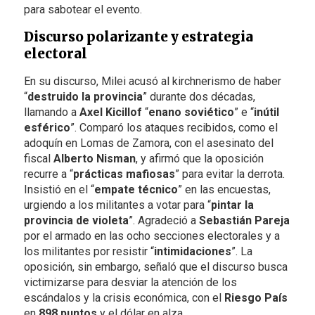
para sabotear el evento.
Discurso polarizante y estrategia
electoral
En su discurso, Milei acusó al kirchnerismo de haber
“
destruido la provincia
” durante dos décadas,
llamando a
Axel Kicillof
“
enano soviético
” e “
inútil
esférico
”. Comparó los ataques recibidos, como el
adoquín en Lomas de Zamora, con el asesinato del
fiscal
Alberto Nisman
, y afirmó que la oposición
recurre a “
prácticas mafiosas
” para evitar la derrota.
Insistió en el “
empate técnico
” en las encuestas,
urgiendo a los militantes a votar para “
pintar la
provincia de violeta
”. Agradeció a
Sebastián Pareja
por el armado en las ocho secciones electorales y a
los militantes por resistir “
intimidaciones
”. La
oposición, sin embargo, señaló que el discurso busca
victimizarse para desviar la atención de los
escándalos y la crisis económica, con el
Riesgo País
en
898 puntos
y el dólar en alza.