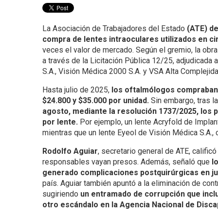
La Asociación de Trabajadores del Estado
(ATE) de
compra de lentes intraoculares utilizados en ci
veces el valor de mercado. Según el gremio, la obr
a través de la Licitación Pública 12/25, adjudicada
S.A., Visión Médica 2000 S.A. y VSA Alta Complejida
Hasta julio de 2025,
los oftalmólogos compraban l
$24.800 y $35.000 por unidad.
Sin embargo, tras l
agosto, mediante la resolución 1737/2025, los 
por lente.
Por ejemplo, un lente Acryfold de Implan
mientras que un lente Eyeol de Visión Médica S.A.,
Rodolfo Aguiar
, secretario general de ATE, califi
responsables vayan presos. Además, señaló que
l
generado complicaciones postquirúrgicas en ju
país. Aguiar también apuntó a la eliminación de cont
sugiriendo
un entramado de corrupción que inclu
otro escándalo en la Agencia Nacional de Disca