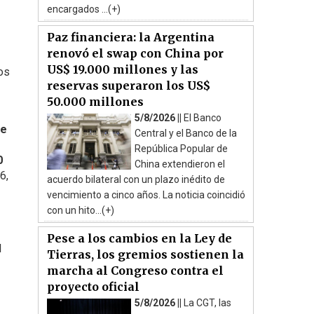
encargados ...(+)
Paz financiera: la Argentina
renovó el swap con China por
US$ 19.000 millones y las
os
reservas superaron los US$
50.000 millones
5/8/2026 ||
El Banco
re
Central y el Banco de la
República Popular de
0
China extendieron el
6,
acuerdo bilateral con un plazo inédito de
vencimiento a cinco años. La noticia coincidió
con un hito...(+)
Pese a los cambios en la Ley de
l
Tierras, los gremios sostienen la
marcha al Congreso contra el
proyecto oficial
5/8/2026 ||
La CGT, las