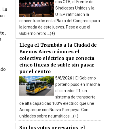
dos CTA, el Frente de
Sindicatos Unidos y la
. La
UTEP ratificaron la
 un
concentración en la Plaza del Congreso para
la jornada de este jueves. Pese a que el
te,
Gobierno retiró ...(+)
s
Llega el Trambús a la Ciudad de
Buenos Aires: cómo es el
colectivo eléctrico que conecta
cinco líneas de subte sin pasar
ndo
por el centro
5/8/2026 ||
El Gobierno
porteño puso en marcha
el corredor T1, un
sistema de transporte
de alta capacidad 100% eléctrico que une
Aeroparque con Nueva Pompeya. Con
unidades sobre neumáticos ...(+)
Sin los votos necesarios, el