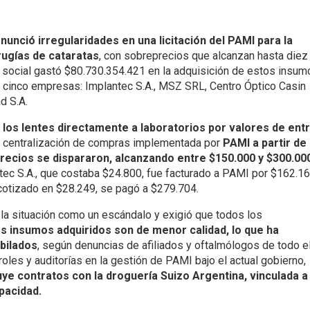
nunció irregularidades en una licitación del PAMI para la
rugías de cataratas
, con sobreprecios que alcanzan hasta diez
a social gastó $80.730.354.421 en la adquisición de estos insum
 a cinco empresas: Implantec S.A., MSZ SRL, Centro Óptico Casin
d S.A.
os lentes directamente a laboratorios por valores de ent
a centralización de compras implementada por
PAMI a partir de
precios se dispararon, alcanzando entre $150.000 y $300.00
tec S.A., que costaba $24.800, fue facturado a PAMI por $162.16
 cotizado en $28.249, se pagó a $279.704.
có la situación como un escándalo y exigió que todos los
os insumos adquiridos son de menor calidad, lo que ha
bilados
, según denuncias de afiliados y oftalmólogos de todo e
roles y auditorías en la gestión de PAMI bajo el actual gobierno,
ye contratos con la droguería Suizo Argentina, vinculada a
pacidad.