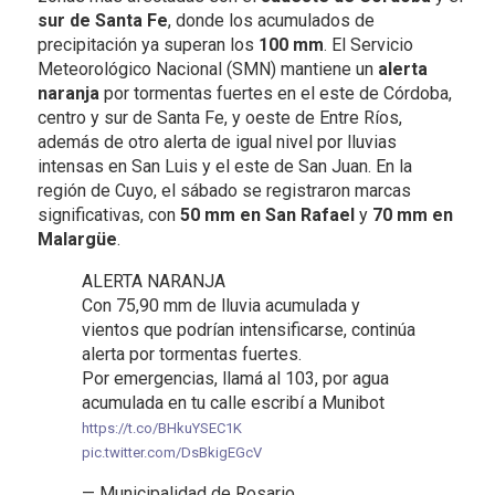
sur de Santa Fe
, donde los acumulados de
precipitación ya superan los
100 mm
. El Servicio
Meteorológico Nacional (SMN) mantiene un
alerta
naranja
por tormentas fuertes en el este de Córdoba,
centro y sur de Santa Fe, y oeste de Entre Ríos,
además de otro alerta de igual nivel por lluvias
intensas en San Luis y el este de San Juan. En la
región de Cuyo, el sábado se registraron marcas
significativas, con
50 mm en San Rafael
y
70 mm en
Malargüe
.
ALERTA NARANJA
Con 75,90 mm de lluvia acumulada y
vientos que podrían intensificarse, continúa
alerta por tormentas fuertes.
Por emergencias, llamá al 103, por agua
acumulada en tu calle escribí a Munibot
https://t.co/BHkuYSEC1K
pic.twitter.com/DsBkigEGcV
— Municipalidad de Rosario