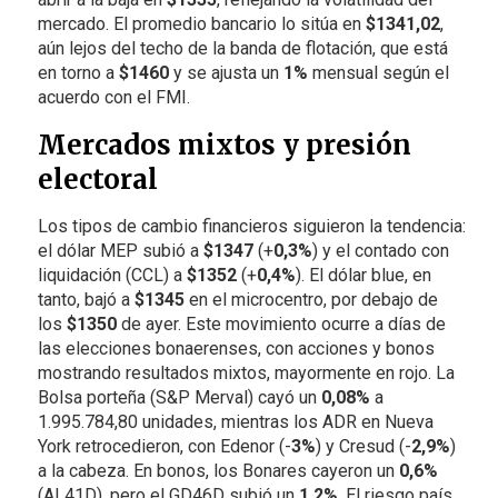
mercado. El promedio bancario lo sitúa en
$1341,02
,
aún lejos del techo de la banda de flotación, que está
en torno a
$1460
y se ajusta un
1%
mensual según el
acuerdo con el FMI.
Mercados mixtos y presión
electoral
Los tipos de cambio financieros siguieron la tendencia:
el dólar MEP subió a
$1347
(+
0,3%
) y el contado con
liquidación (CCL) a
$1352
(+
0,4%
). El dólar blue, en
tanto, bajó a
$1345
en el microcentro, por debajo de
los
$1350
de ayer. Este movimiento ocurre a días de
las elecciones bonaerenses, con acciones y bonos
mostrando resultados mixtos, mayormente en rojo. La
Bolsa porteña (S&P Merval) cayó un
0,08%
a
1.995.784,80 unidades, mientras los ADR en Nueva
York retrocedieron, con Edenor (-
3%
) y Cresud (-
2,9%
)
a la cabeza. En bonos, los Bonares cayeron un
0,6%
(AL41D), pero el GD46D subió un
1,2%
. El riesgo país