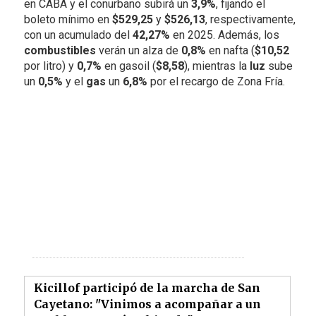
en CABA y el conurbano subirá un
3,9%
, fijando el
boleto mínimo en
$529,25
y
$526,13
, respectivamente,
con un acumulado del
42,27%
en 2025. Además, los
combustibles
verán un alza de
0,8%
en nafta (
$10,52
por litro) y
0,7%
en gasoil (
$8,58
), mientras la
luz
sube
un
0,5%
y el
gas
un
6,8%
por el recargo de Zona Fría.
Kicillof participó de la marcha de San
Cayetano: "Vinimos a acompañar a un