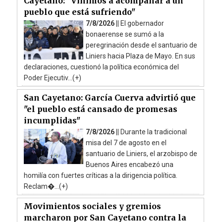
Cayetano: "Vinimos a acompañar a un
pueblo que está sufriendo"
7/8/2026 ||
El gobernador
bonaerense se sumó a la
peregrinación desde el santuario de
Liniers hacia Plaza de Mayo. En sus
declaraciones, cuestionó la política económica del
Poder Ejecutiv...(+)
San Cayetano: García Cuerva advirtió que
"el pueblo está cansado de promesas
incumplidas"
7/8/2026 ||
Durante la tradicional
misa del 7 de agosto en el
santuario de Liniers, el arzobispo de
Buenos Aires encabezó una
homilía con fuertes críticas a la dirigencia política.
Reclam�...(+)
Movimientos sociales y gremios
marcharon por San Cayetano contra la