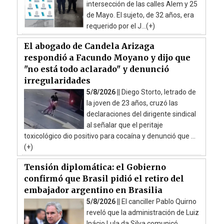
intersección de las calles Alem y 25
de Mayo. El sujeto, de 32 años, era
requerido por el J...(+)
El abogado de Candela Arizaga
respondió a Facundo Moyano y dijo que
"no está todo aclarado" y denunció
irregularidades
5/8/2026 ||
Diego Storto, letrado de
la joven de 23 años, cruzó las
declaraciones del dirigente sindical
al señalar que el peritaje
toxicológico dio positivo para cocaína y denunció que ...
(+)
Tensión diplomática: el Gobierno
confirmó que Brasil pidió el retiro del
embajador argentino en Brasilia
5/8/2026 ||
El canciller Pablo Quirno
reveló que la administración de Luiz
Inácio Lula da Silva comunicó