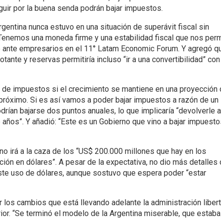
guir por la buena senda podrán bajar impuestos.
gentina nunca estuvo en una situación de superávit fiscal sin
. Tenemos una moneda firme y una estabilidad fiscal que nos per
e ante empresarios en el 11° Latam Economic Forum. Y agregó q
otante y reservas permitiría incluso “ir a una convertibilidad” con
n de impuestos si el crecimiento se mantiene en una proyección 
 próximo. Si es así vamos a poder bajar impuestos a razón de un
odrían bajarse dos puntos anuales, lo que implicaría “devolverle a
años”. Y añadió: “Este es un Gobierno que vino a bajar impuesto
no irá a la caza de los “US$ 200.000 millones que hay en los
ión en dólares”. A pesar de la expectativa, no dio más detalles
te uso de dólares, aunque sostuvo que espera poder “estar
r los cambios que está llevando adelante la administración libert
rior. “Se terminó el modelo de la Argentina miserable, que estaba