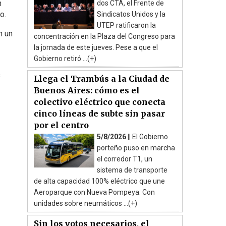
n
dos CTA, el Frente de
o.
Sindicatos Unidos y la
UTEP ratificaron la
n un
concentración en la Plaza del Congreso para
la jornada de este jueves. Pese a que el
Gobierno retiró ...(+)
s
Llega el Trambús a la Ciudad de
Buenos Aires: cómo es el
colectivo eléctrico que conecta
cinco líneas de subte sin pasar
por el centro
5/8/2026 ||
El Gobierno
porteño puso en marcha
el corredor T1, un
sistema de transporte
de alta capacidad 100% eléctrico que une
Aeroparque con Nueva Pompeya. Con
unidades sobre neumáticos ...(+)
Sin los votos necesarios, el