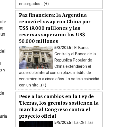
encargados ...(+)
Paz financiera: la Argentina
renovó el swap con China por
mite
ue
US$ 19.000 millones y las
 un
reservas superaron los US$
50.000 millones
5/8/2026 ||
El Banco
del
Central y el Banco de la
República Popular de
l
China extendieron el
s y
acuerdo bilateral con un plazo inédito de
vencimiento a cinco años. La noticia coincidió
con un hito...(+)
 de
Pese a los cambios en la Ley de
Tierras, los gremios sostienen la
marcha al Congreso contra el
proyecto oficial
aria
5/8/2026 ||
La CGT, las